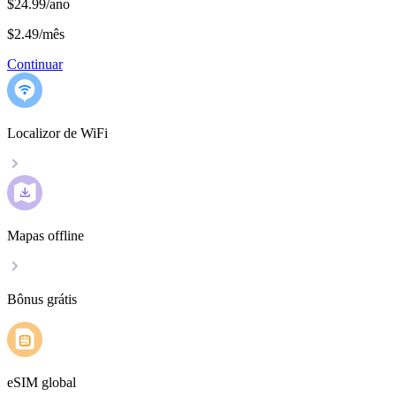
$24.99/ano
$2.49
/
mês
Continuar
Localizor de WiFi
Mapas offline
Bônus grátis
eSIM global