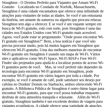
Stoughton - O Destino Perfeito para Viajantes que Amam Wi-Fi
Gratuito Localizada no Condado de Norfolk, Massachusetts,
Stoughton é uma cidade encantadora que oferece uma infinidade de
atrações para visitantes de todas as idades. Se você é um entusiasta
da história, um amante da natureza ou alguém que procura relaxar,
Stoughton tem algo a oferecer. E se você é um viajante sempre em
busca de Wi-Fi gratuito, está com sorte, pois Stoughton é uma das
cidades nos Estados Unidos com Wi-Fi gratuito mais acessível.
Agora, você pode estar se perguntando: "Onde posso encontrar Wi-
Fi gratuito em Stoughton?" Bem, a boa notícia é que você não
precisa procurar muito, pois há muitos lugares em Stoughton que
oferecem Wi-Fi gratuito. Uma das melhores maneiras de encontrar
Wi-Fi gratuito em Stoughton é usando um mapa de Wi-Fi. Vários
sites e aplicativos como Wi-Fi Space, Wi-Fi MAP e Free Wi-Fi
Finder são projetados para ajudá-lo a localizar pontos de acesso Wi-
Fi gratuitos perto de você. Mas, se você preferir não depender da
tecnologia para encontrar Wi-Fi gratuito em Stoughton, pode
encontrar Wi-Fi gratuito em vários lugares por toda a cidade. Por
exemplo, se você é amante de café, pode satisfazer seu desejo por
cafeína no Dunkin' Donuts ou Starbucks, ambos oferecendo Wi-Fi
gratuito. A Biblioteca Pública de Stoughton é outro ótimo lugar para
encontrar Wi-Fi gratuito, para que você possa trabalhar enquanto
desfruta de uma atmosfera tranquila e relaxante. Além do Wi-Fi
gratuito, Stoughton também é um excelente destino de viagem para
viajantes econômicos. A cidade oferece uma variedade de atrações