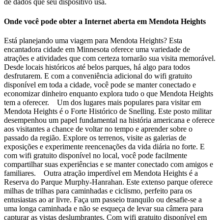
de dados que seu dispositivo usa.
Onde você pode obter a Internet aberta em Mendota Heights
Está planejando uma viagem para Mendota Heights? Esta
encantadora cidade em Minnesota oferece uma variedade de
atrações e atividades que com certeza tornarão sua visita memorável.
Desde locais históricos até belos parques, há algo para todos
desfrutarem. E com a conveniência adicional do wifi gratuito
disponível em toda a cidade, você pode se manter conectado e
economizar dinheiro enquanto explora tudo o que Mendota Heights
tem a oferecer. Um dos lugares mais populares para visitar em
Mendota Heights é o Forte Histórico de Snelling. Este posto militar
desempenhou um papel fundamental na história americana e oferece
aos visitantes a chance de voltar no tempo e aprender sobre o
passado da região. Explore os terrenos, visite as galerias de
exposições e experimente reencenações da vida diária no forte. E
com wifi gratuito disponível no local, você pode facilmente
compartilhar suas experiências e se manter conectado com amigos e
familiares. Outra atração imperdível em Mendota Heights é a
Reserva do Parque Murphy-Hanrahan. Este extenso parque oferece
milhas de trilhas para caminhadas e ciclismo, perfeito para os
entusiastas ao ar livre. Faça um passeio tranquilo ou desafie-se a
uma longa caminhada e não se esqueça de levar sua câmera para
capturar as vistas deslumbrantes. Com wifi gratuito disponível em