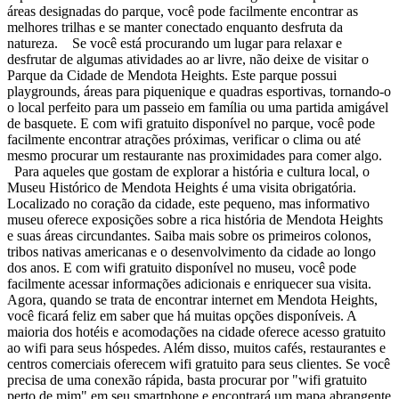
áreas designadas do parque, você pode facilmente encontrar as
melhores trilhas e se manter conectado enquanto desfruta da
natureza. Se você está procurando um lugar para relaxar e
desfrutar de algumas atividades ao ar livre, não deixe de visitar o
Parque da Cidade de Mendota Heights. Este parque possui
playgrounds, áreas para piquenique e quadras esportivas, tornando-o
o local perfeito para um passeio em família ou uma partida amigável
de basquete. E com wifi gratuito disponível no parque, você pode
facilmente encontrar atrações próximas, verificar o clima ou até
mesmo procurar um restaurante nas proximidades para comer algo.
Para aqueles que gostam de explorar a história e cultura local, o
Museu Histórico de Mendota Heights é uma visita obrigatória.
Localizado no coração da cidade, este pequeno, mas informativo
museu oferece exposições sobre a rica história de Mendota Heights
e suas áreas circundantes. Saiba mais sobre os primeiros colonos,
tribos nativas americanas e o desenvolvimento da cidade ao longo
dos anos. E com wifi gratuito disponível no museu, você pode
facilmente acessar informações adicionais e enriquecer sua visita.
Agora, quando se trata de encontrar internet em Mendota Heights,
você ficará feliz em saber que há muitas opções disponíveis. A
maioria dos hotéis e acomodações na cidade oferece acesso gratuito
ao wifi para seus hóspedes. Além disso, muitos cafés, restaurantes e
centros comerciais oferecem wifi gratuito para seus clientes. Se você
precisa de uma conexão rápida, basta procurar por "wifi gratuito
perto de mim" em seu smartphone e encontrará um mapa abrangente