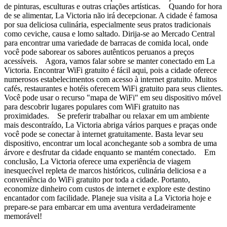
de pinturas, esculturas e outras criações artísticas. Quando for hora
de se alimentar, La Victoria não irá decepcionar. A cidade é famosa
por sua deliciosa culinária, especialmente seus pratos tradicionais
como ceviche, causa e lomo saltado. Dirija-se ao Mercado Central
para encontrar uma variedade de barracas de comida local, onde
você pode saborear os sabores autênticos peruanos a preços
acessíveis. Agora, vamos falar sobre se manter conectado em La
Victoria. Encontrar WiFi gratuito é fácil aqui, pois a cidade oferece
numerosos estabelecimentos com acesso à internet gratuito. Muitos
cafés, restaurantes e hotéis oferecem WiFi gratuito para seus clientes.
Você pode usar o recurso "mapa de WiFi" em seu dispositivo móvel
para descobrir lugares populares com WiFi gratuito nas
proximidades. Se preferir trabalhar ou relaxar em um ambiente
mais descontraído, La Victoria abriga vários parques e praças onde
você pode se conectar à internet gratuitamente. Basta levar seu
dispositivo, encontrar um local aconchegante sob a sombra de uma
árvore e desfrutar da cidade enquanto se mantém conectado. Em
conclusão, La Victoria oferece uma experiência de viagem
inesquecível repleta de marcos históricos, culinária deliciosa e a
conveniência do WiFi gratuito por toda a cidade. Portanto,
economize dinheiro com custos de internet e explore este destino
encantador com facilidade. Planeje sua visita a La Victoria hoje e
prepare-se para embarcar em uma aventura verdadeiramente
memorável!