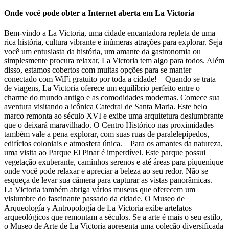
Onde você pode obter a Internet aberta em La Victoria
Bem-vindo a La Victoria, uma cidade encantadora repleta de uma
rica história, cultura vibrante e inúmeras atrações para explorar. Seja
você um entusiasta da história, um amante da gastronomia ou
simplesmente procura relaxar, La Victoria tem algo para todos. Além
disso, estamos cobertos com muitas opções para se manter
conectado com WiFi gratuito por toda a cidade! Quando se trata
de viagens, La Victoria oferece um equilíbrio perfeito entre o
charme do mundo antigo e as comodidades modernas. Comece sua
aventura visitando a icônica Catedral de Santa Maria. Este belo
marco remonta ao século XVI e exibe uma arquitetura deslumbrante
que o deixará maravilhado. O Centro Histórico nas proximidades
também vale a pena explorar, com suas ruas de paralelepípedos,
edifícios coloniais e atmosfera única. Para os amantes da natureza,
uma visita ao Parque El Pinar é imperdível. Este parque possui
vegetação exuberante, caminhos serenos e até áreas para piquenique
onde você pode relaxar e apreciar a beleza ao seu redor. Não se
esqueça de levar sua câmera para capturar as vistas panorâmicas.
La Victoria também abriga vários museus que oferecem um
vislumbre do fascinante passado da cidade. O Museo de
Arqueología y Antropología de La Victoria exibe artefatos
arqueológicos que remontam a séculos. Se a arte é mais o seu estilo,
o Museo de Arte de La Victoria apresenta uma coleção diversificada