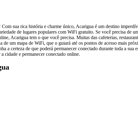
om sua rica história e charme único, Acarigua é um destino imperdível 
riedade de lugares populares com WiFi gratuito. Se você precisa de um
ine, Acarigua tem o que você precisa. Muitas das cafeterias, restauran
 de um mapa de WiFi, que o guiará até os pontos de acesso mais próximo
enha a certeza de que poderá permanecer conectado durante toda a sua e
 a cidade e permanecer conectado online.
gua