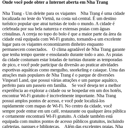
Onde você pode obter a Internet aberta em Nha Trang
Nha Trang - Um deleite para os viajantes Nha Trang é uma cidade
localizada no leste do Vietnã, na costa sul-central. É um destino
turístico popular que atrai turistas de todo o mundo. A cidade é
celebrada por sua bela natureza e extensas praias com águas
cristalinas. A cereja no topo do bolo é que a maior parte da área da
cidade está equipada com Wi-Fi gratuito, tornando-a um excelente
lugar para os viajantes economizarem dinheiro enquanto
permanecem conectados. O clima agradável de Nha Trang garante
que tenha tempo quente e ensolarado durante todo o ano. As praias
da cidade costumam estar lotadas de turistas durante as temporadas
de pico, e você pode participar da diversão ao praticar atividades
esportivas aquáticas como mergulho, snorkeling e caiaque. Uma das
atrações mais populares de Nha Trang é o parque de diversões
Vinpearl Land, que possui várias atrações e um parque aquático,
perfeito para um passeio em família. Se você deseja ter a melhor
experiência ao explorar a cidade ou se hospedar em um dos hotéis,
encontrar Wi-Fi gratuito é incrivelmente importante. Nha Trang
possui amplos pontos de acesso, e você pode localizá-los
rapidamente com mapas de Wi-Fi. No centro da cidade, você
sempre pode entrar em um café, restaurante ou qualquer área pública
e certamente encontrará Wi-Fi gratuito. A cidade também está
equipada com muitos pontos de acesso públicos gratuitos, incluindo
cafeterias, parques e bibliotecas. Além das excelentes praias, Nha