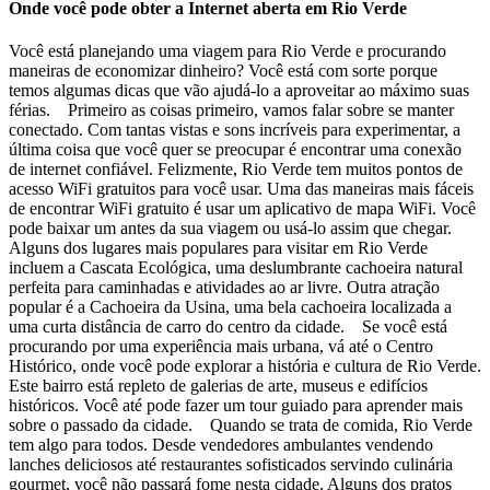
Onde você pode obter a Internet aberta em Rio Verde
Você está planejando uma viagem para Rio Verde e procurando
maneiras de economizar dinheiro? Você está com sorte porque
temos algumas dicas que vão ajudá-lo a aproveitar ao máximo suas
férias. Primeiro as coisas primeiro, vamos falar sobre se manter
conectado. Com tantas vistas e sons incríveis para experimentar, a
última coisa que você quer se preocupar é encontrar uma conexão
de internet confiável. Felizmente, Rio Verde tem muitos pontos de
acesso WiFi gratuitos para você usar. Uma das maneiras mais fáceis
de encontrar WiFi gratuito é usar um aplicativo de mapa WiFi. Você
pode baixar um antes da sua viagem ou usá-lo assim que chegar.
Alguns dos lugares mais populares para visitar em Rio Verde
incluem a Cascata Ecológica, uma deslumbrante cachoeira natural
perfeita para caminhadas e atividades ao ar livre. Outra atração
popular é a Cachoeira da Usina, uma bela cachoeira localizada a
uma curta distância de carro do centro da cidade. Se você está
procurando por uma experiência mais urbana, vá até o Centro
Histórico, onde você pode explorar a história e cultura de Rio Verde.
Este bairro está repleto de galerias de arte, museus e edifícios
históricos. Você até pode fazer um tour guiado para aprender mais
sobre o passado da cidade. Quando se trata de comida, Rio Verde
tem algo para todos. Desde vendedores ambulantes vendendo
lanches deliciosos até restaurantes sofisticados servindo culinária
gourmet, você não passará fome nesta cidade. Alguns dos pratos