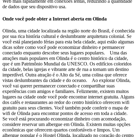
Web mais rapidamente em conexões lentas, reduzindo a quantidade
de dados que seu dispositivo usa.
Onde você pode obter a Internet aberta em Olinda
Olinda, uma cidade localizada na região norte do Brasil, é conhecida
por sua rica história cultural e deslumbrante arquitetura colonial. Se
você está planejando férias para esta bela cidade, aqui estão algumas
dicas sobre como você pode economizar dinheiro e permanecer
conectado enquanto descobre seus lugares populares. Uma das
atrações mais populares em Olinda é o centro histórico da cidade,
que é um Patrimônio Mundial da UNESCO. Os edifícios coloridos
da cidade, belas igrejas e vibrante arte de rua a tornam um destino
imperdível. Outra atração é o Alto da Sé, uma colina que oferece
vistas deslumbrantes da cidade e do oceano. Ao explorar Olinda,
você vai querer permanecer conectado e compartilhar suas
experiências com amigos e familiares. Felizmente, existem muitos
lugares na cidade onde você pode encontrar internet gratuita. Alguns
dos cafés e restaurantes ao redor do centro histórico oferecem wifi
gratuito para seus clientes. Você também pode conferir o mapa de
wifi de Olinda para encontrar pontos de acesso em toda a cidade.
Se você está procurando economizar dinheiro com acomodação,
considere reservar um albergue em Olinda. Existem muitas opções
econômicas que oferecem quartos confortáveis e limpos. Um
albergue popular é o Hostel Olinda, localizado no coração do centro