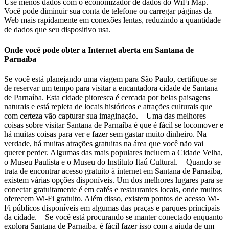
Use menos dados com o economizador de dados do WiFi Map.
Você pode diminuir sua conta de telefone ou carregar páginas da
Web mais rapidamente em conexões lentas, reduzindo a quantidade
de dados que seu dispositivo usa.
Onde você pode obter a Internet aberta em Santana de
Parnaíba
Se você está planejando uma viagem para São Paulo, certifique-se
de reservar um tempo para visitar a encantadora cidade de Santana
de Parnaíba. Esta cidade pitoresca é cercada por belas paisagens
naturais e está repleta de locais históricos e atrações culturais que
com certeza vão capturar sua imaginação. Uma das melhores
coisas sobre visitar Santana de Parnaíba é que é fácil se locomover e
há muitas coisas para ver e fazer sem gastar muito dinheiro. Na
verdade, há muitas atrações gratuitas na área que você não vai
querer perder. Algumas das mais populares incluem a Cidade Velha,
o Museu Paulista e o Museu do Instituto Itaú Cultural. Quando se
trata de encontrar acesso gratuito à internet em Santana de Parnaíba,
existem várias opções disponíveis. Um dos melhores lugares para se
conectar gratuitamente é em cafés e restaurantes locais, onde muitos
oferecem Wi-Fi gratuito. Além disso, existem pontos de acesso Wi-
Fi públicos disponíveis em algumas das praças e parques principais
da cidade. Se você está procurando se manter conectado enquanto
explora Santana de Parnaíba, é fácil fazer isso com a ajuda de um