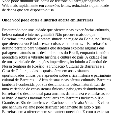
Você pode diminuir sua conta de telefone ou carregar páginas da
Web mais rapidamente em conexões lentas, reduzindo a quantidade
de dados que seu dispositivo usa.
Onde você pode obter a Internet aberta em Barreiras
Procurando por uma cidade que oferece ricas experiências culturais,
beleza natural e internet gratuita? Não procure mais do que
Barreiras, uma cidade vibrante situada na região da Bahia, no Brasil,
que oferece a você todas essas coisas e muito mais. Barreiras é o
destino perfeito para viajantes que desejam explorar algumas das
paisagens naturais mais deslumbrantes do Brasil, enquanto também
aprendem sobre a vibrante história e cultura do país. A cidade é lar
de uma variedade de atrações imperdíveis, incluindo a Catedral de
Nossa Senhora do Rosário, a Fundação Cultural de Barreiras e a
Casa de Cultura, todas as quais oferecem aos visitantes
oportunidades únicas para aprender sobre a rica história e patrimônio
cultural de Barreiras. Além de suas ricas ofertas culturais, Barreiras
também é conhecida por sua deslumbrante beleza natural. Lar de
uma variedade de ecossistemas únicos e paisagens deslumbrantes,
Barreiras é o destino ideal para amantes da natureza e entusiastas ao
ar livre. Atrações naturais populares em Barreiras incluem o Rio
Grande, os Rio de Janeiros e a Cachoeira do Acaba Vida. É claro
que nenhum viajante pode desfrutar plenamente de tudo o que
Barreiras tem a oferecer sem se manter conectado. E com o extenso