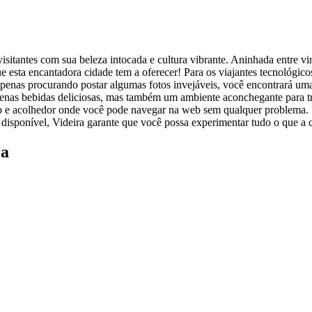
 visitantes com sua beleza intocada e cultura vibrante. Aninhada entre 
ue esta encantadora cidade tem a oferecer! Para os viajantes tecnológi
enas procurando postar algumas fotos invejáveis, você encontrará uma
penas bebidas deliciosas, mas também um ambiente aconchegante para tr
o e acolhedor onde você pode navegar na web sem qualquer problema. Par
disponível, Videira garante que você possa experimentar tudo o que a
ra