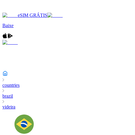
eSIM GRÁTIS
Baixe
countries
brazil
videira