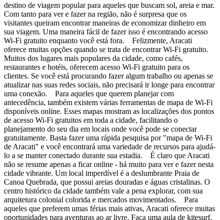
destino de viagem popular para aqueles que buscam sol, areia e mar.
Com tanto para ver e fazer na região, não é surpresa que os
visitantes queiram encontrar maneiras de economizar dinheiro em
sua viagem. Uma maneira fácil de fazer isso é encontrando acesso
Wi-Fi gratuito enquanto você está fora. Felizmente, Aracati
oferece muitas opções quando se trata de encontrar Wi-Fi gratuito.
Muitos dos lugares mais populares da cidade, como cafés,
restaurantes e hotéis, oferecem acesso Wi-Fi gratuito para os
clientes. Se você está procurando fazer algum trabalho ou apenas se
atualizar nas suas redes sociais, não precisará ir longe para encontrar
uma conexão. Para aqueles que querem planejar com
antecedência, também existem várias ferramentas de mapa de Wi-Fi
disponíveis online. Esses mapas mostram as localizações dos pontos
de acesso Wi-Fi gratuitos em toda a cidade, facilitando o
planejamento do seu dia em locais onde você pode se conectar
gratuitamente. Basta fazer uma rápida pesquisa por "mapa de Wi-Fi
de Aracati" e você encontrará uma variedade de recursos para ajudá-
lo a se manter conectado durante sua estadia. É claro que Aracati
não se resume apenas a ficar online - há muito para ver e fazer nesta
cidade vibrante. Um local imperdível é a deslumbrante Praia de
Canoa Quebrada, que possui areias douradas e águas cristalinas. O
centro histórico da cidade também vale a pena explorar, com sua
arquitetura colonial colorida e mercados movimentados. Para
aqueles que preferem umas férias mais ativas, Aracati oferece muitas
oportunidades para aventuras ao ar livre. Faça uma aula de kitesurf,