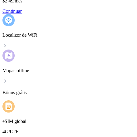
$2.49
/
mês
Continuar
Localizor de WiFi
Mapas offline
Bônus grátis
eSIM global
4G/LTE