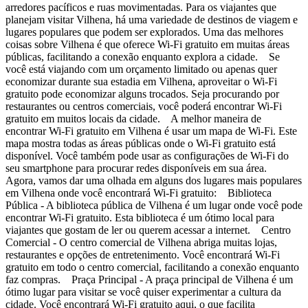
arredores pacíficos e ruas movimentadas. Para os viajantes que
planejam visitar Vilhena, há uma variedade de destinos de viagem e
lugares populares que podem ser explorados. Uma das melhores
coisas sobre Vilhena é que oferece Wi-Fi gratuito em muitas áreas
públicas, facilitando a conexão enquanto explora a cidade. Se
você está viajando com um orçamento limitado ou apenas quer
economizar durante sua estadia em Vilhena, aproveitar o Wi-Fi
gratuito pode economizar alguns trocados. Seja procurando por
restaurantes ou centros comerciais, você poderá encontrar Wi-Fi
gratuito em muitos locais da cidade. A melhor maneira de
encontrar Wi-Fi gratuito em Vilhena é usar um mapa de Wi-Fi. Este
mapa mostra todas as áreas públicas onde o Wi-Fi gratuito está
disponível. Você também pode usar as configurações de Wi-Fi do
seu smartphone para procurar redes disponíveis em sua área.
Agora, vamos dar uma olhada em alguns dos lugares mais populares
em Vilhena onde você encontrará Wi-Fi gratuito: Biblioteca
Pública - A biblioteca pública de Vilhena é um lugar onde você pode
encontrar Wi-Fi gratuito. Esta biblioteca é um ótimo local para
viajantes que gostam de ler ou querem acessar a internet. Centro
Comercial - O centro comercial de Vilhena abriga muitas lojas,
restaurantes e opções de entretenimento. Você encontrará Wi-Fi
gratuito em todo o centro comercial, facilitando a conexão enquanto
faz compras. Praça Principal - A praça principal de Vilhena é um
ótimo lugar para visitar se você quiser experimentar a cultura da
cidade. Você encontrará Wi-Fi gratuito aqui, o que facilita