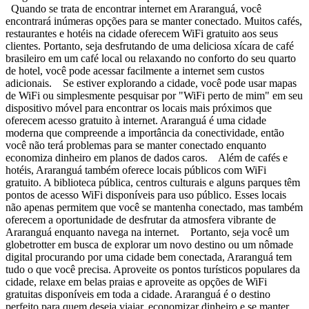
Quando se trata de encontrar internet em Araranguá, você
encontrará inúmeras opções para se manter conectado. Muitos cafés,
restaurantes e hotéis na cidade oferecem WiFi gratuito aos seus
clientes. Portanto, seja desfrutando de uma deliciosa xícara de café
brasileiro em um café local ou relaxando no conforto do seu quarto
de hotel, você pode acessar facilmente a internet sem custos
adicionais. Se estiver explorando a cidade, você pode usar mapas
de WiFi ou simplesmente pesquisar por "WiFi perto de mim" em seu
dispositivo móvel para encontrar os locais mais próximos que
oferecem acesso gratuito à internet. Araranguá é uma cidade
moderna que compreende a importância da conectividade, então
você não terá problemas para se manter conectado enquanto
economiza dinheiro em planos de dados caros. Além de cafés e
hotéis, Araranguá também oferece locais públicos com WiFi
gratuito. A biblioteca pública, centros culturais e alguns parques têm
pontos de acesso WiFi disponíveis para uso público. Esses locais
não apenas permitem que você se mantenha conectado, mas também
oferecem a oportunidade de desfrutar da atmosfera vibrante de
Araranguá enquanto navega na internet. Portanto, seja você um
globetrotter em busca de explorar um novo destino ou um nômade
digital procurando por uma cidade bem conectada, Araranguá tem
tudo o que você precisa. Aproveite os pontos turísticos populares da
cidade, relaxe em belas praias e aproveite as opções de WiFi
gratuitas disponíveis em toda a cidade. Araranguá é o destino
perfeito para quem deseja viajar, economizar dinheiro e se manter