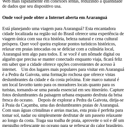
Web mais rapidamente em conexões lentas, reduzindo a quantidade
de dados que seu dispositivo usa.
Onde você pode obter a Internet aberta em Araranguá
Está planejando uma viagem para Araranguá? Esta encantadora
cidade localizada na região sul do Brasil oferece uma experiência de
viagem única com sua rica história, beleza natural e cena cultural
próspera. Quer você queira explorar pontos turísticos históricos,
relaxar em praias intocadas ou se deliciar com a culinária local,
Araranguá tem algo para todos. E se você é um nômade digital ou
alguém que precisa se manter conectado enquanto viaja, ficará feliz
em saber que a cidade oferece opções convenientes de acesso à
internet. Um dos lugares mais populares para visitar em Araranguá
é a Pedra da Gaivota, uma formação rochosa que oferece vistas
deslumbrantes da cidade e da costa próxima. Este marco natural é
um local favorito tanto para os moradores locais quanto para os
turistas, tornando-se uma parada essencial em seu itinerário. Capture
fotos deslumbrantes da paisagem urbana enquanto desfruta da brisa
fresca do oceano. Depois de explorar a Pedra da Gaivota, dirija-se
à Praia da Caçamba, uma das deslumbrantes praias de Araranguá.
Com suas águas cristalinas e areias macias, esta praia é perfeita para
tomar sol, nadar ou simplesmente desfrutar de um passeio relaxante
ao longo da costa. Traga sua toalha de praia, aproveite o sol e dê um
mergulho refrescante no oceano para se refrescar do calor brasileiro.