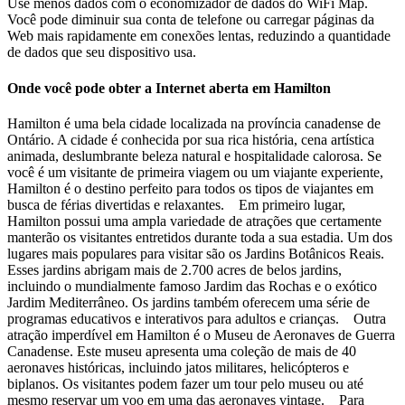
Use menos dados com o economizador de dados do WiFi Map.
Você pode diminuir sua conta de telefone ou carregar páginas da
Web mais rapidamente em conexões lentas, reduzindo a quantidade
de dados que seu dispositivo usa.
Onde você pode obter a Internet aberta em Hamilton
Hamilton é uma bela cidade localizada na província canadense de
Ontário. A cidade é conhecida por sua rica história, cena artística
animada, deslumbrante beleza natural e hospitalidade calorosa. Se
você é um visitante de primeira viagem ou um viajante experiente,
Hamilton é o destino perfeito para todos os tipos de viajantes em
busca de férias divertidas e relaxantes. Em primeiro lugar,
Hamilton possui uma ampla variedade de atrações que certamente
manterão os visitantes entretidos durante toda a sua estadia. Um dos
lugares mais populares para visitar são os Jardins Botânicos Reais.
Esses jardins abrigam mais de 2.700 acres de belos jardins,
incluindo o mundialmente famoso Jardim das Rochas e o exótico
Jardim Mediterrâneo. Os jardins também oferecem uma série de
programas educativos e interativos para adultos e crianças. Outra
atração imperdível em Hamilton é o Museu de Aeronaves de Guerra
Canadense. Este museu apresenta uma coleção de mais de 40
aeronaves históricas, incluindo jatos militares, helicópteros e
biplanos. Os visitantes podem fazer um tour pelo museu ou até
mesmo reservar um voo em uma das aeronaves vintage. Para