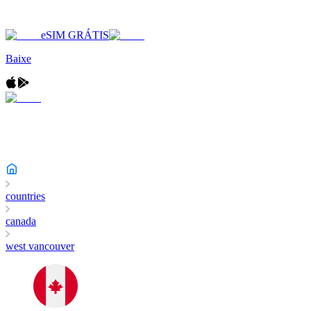
eSIM GRÁTIS
Baixe
countries
canada
west vancouver