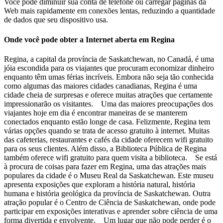
Você pode diminuir sua conta de telefone ou carregar páginas da
Web mais rapidamente em conexões lentas, reduzindo a quantidade
de dados que seu dispositivo usa.
Onde você pode obter a Internet aberta em Regina
Regina, a capital da província de Saskatchewan, no Canadá, é uma
jóia escondida para os viajantes que procuram economizar dinheiro
enquanto têm umas férias incríveis. Embora não seja tão conhecida
como algumas das maiores cidades canadianas, Regina é uma
cidade cheia de surpresas e oferece muitas atrações que certamente
impressionarão os visitantes. Uma das maiores preocupações dos
viajantes hoje em dia é encontrar maneiras de se manterem
conectados enquanto estão longe de casa. Felizmente, Regina tem
várias opções quando se trata de acesso gratuito à internet. Muitas
das cafeterias, restaurantes e cafés da cidade oferecem wifi gratuito
para os seus clientes. Além disso, a Biblioteca Pública de Regina
também oferece wifi gratuito para quem visita a biblioteca. Se está
à procura de coisas para fazer em Regina, uma das atrações mais
populares da cidade é o Museu Real da Saskatchewan. Este museu
apresenta exposições que exploram a história natural, história
humana e história geológica da província de Saskatchewan. Outra
atração popular é o Centro de Ciência de Saskatchewan, onde pode
participar em exposições interativas e aprender sobre ciência de uma
forma divertida e envolvente. Um lugar que não pode perder é o