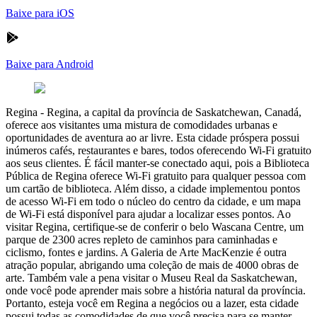
Baixe para iOS
Baixe para Android
Regina
-
Regina, a capital da província de Saskatchewan, Canadá,
oferece aos visitantes uma mistura de comodidades urbanas e
oportunidades de aventura ao ar livre. Esta cidade próspera possui
inúmeros cafés, restaurantes e bares, todos oferecendo Wi-Fi gratuito
aos seus clientes. É fácil manter-se conectado aqui, pois a Biblioteca
Pública de Regina oferece Wi-Fi gratuito para qualquer pessoa com
um cartão de biblioteca. Além disso, a cidade implementou pontos
de acesso Wi-Fi em todo o núcleo do centro da cidade, e um mapa
de Wi-Fi está disponível para ajudar a localizar esses pontos. Ao
visitar Regina, certifique-se de conferir o belo Wascana Centre, um
parque de 2300 acres repleto de caminhos para caminhadas e
ciclismo, fontes e jardins. A Galeria de Arte MacKenzie é outra
atração popular, abrigando uma coleção de mais de 4000 obras de
arte. Também vale a pena visitar o Museu Real da Saskatchewan,
onde você pode aprender mais sobre a história natural da província.
Portanto, esteja você em Regina a negócios ou a lazer, esta cidade
possui todas as comodidades de que você precisa para se manter