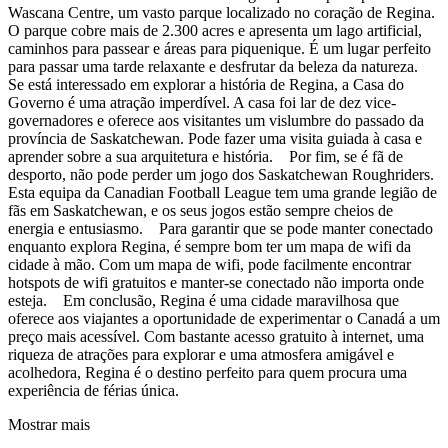
Wascana Centre, um vasto parque localizado no coração de Regina.
O parque cobre mais de 2.300 acres e apresenta um lago artificial,
caminhos para passear e áreas para piquenique. É um lugar perfeito
para passar uma tarde relaxante e desfrutar da beleza da natureza.
Se está interessado em explorar a história de Regina, a Casa do
Governo é uma atração imperdível. A casa foi lar de dez vice-
governadores e oferece aos visitantes um vislumbre do passado da
província de Saskatchewan. Pode fazer uma visita guiada à casa e
aprender sobre a sua arquitetura e história. Por fim, se é fã de
desporto, não pode perder um jogo dos Saskatchewan Roughriders.
Esta equipa da Canadian Football League tem uma grande legião de
fãs em Saskatchewan, e os seus jogos estão sempre cheios de
energia e entusiasmo. Para garantir que se pode manter conectado
enquanto explora Regina, é sempre bom ter um mapa de wifi da
cidade à mão. Com um mapa de wifi, pode facilmente encontrar
hotspots de wifi gratuitos e manter-se conectado não importa onde
esteja. Em conclusão, Regina é uma cidade maravilhosa que
oferece aos viajantes a oportunidade de experimentar o Canadá a um
preço mais acessível. Com bastante acesso gratuito à internet, uma
riqueza de atrações para explorar e uma atmosfera amigável e
acolhedora, Regina é o destino perfeito para quem procura uma
experiência de férias única.
Mostrar mais