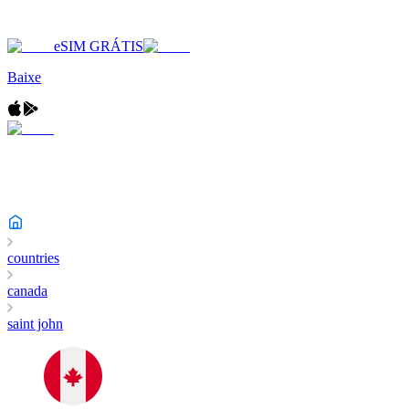
eSIM GRÁTIS
Baixe
countries
canada
saint john