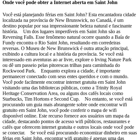
Onde você pode obter a Internet aberta em Saint John
Você está planejando férias em Saint John? Esta encantadora cidade
localizada na província de New Brunswick, no Canadá, é um
destino popular por sua impressionante beleza natural e fascinante
história. Um dos lugares imperdíveis em Saint John são as
Reversing Falls. Esse fenômeno natural ocorre quando a Baía de
Fundy encontra o Rio Saint John, resultando em corredeiras
reversas. O Museu de New Brunswick é outra atração principal,
exibindo a cultura local e a história da província. Se você está
interessado em aventuras ao ar livre, explore o Irving Nature Park
ou dê um passeio pelas pitorescas trilhas para caminhada do
Rockwood Park. Enquanto explora a cidade, é importante
permanecer conectado com seus entes queridos e com o mundo.
Você pode facilmente encontrar internet gratuita em Saint John
visitando uma das bibliotecas públicas, como a Trinity Royal
Heritage Conservation Area, ou alguns dos cafés locais como
Starbucks, Tim Hortons e Second Cup. No entanto, se você está
procurando um guia mais abrangente sobre onde encontrar wifi
gratuito em Saint John, você pode conferir o mapa de wifi
disponível online. Este recurso fornece aos usuários um mapa da
cidade, destacando pontos de acesso wifi públicos, restaurantes e
cafés que oferecem internet gratuita e outros locais onde você pode
se conectar. Se você está procurando economizar dinheiro em suas
férias em Saint John, encontrar wifi gratuito é apenas uma das