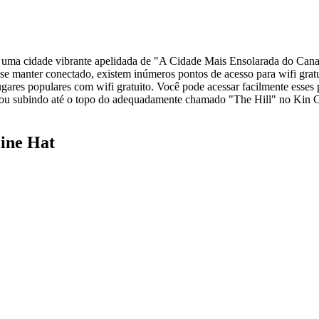
 uma cidade vibrante apelidada de "A Cidade Mais Ensolarada do Canad
 se manter conectado, existem inúmeros pontos de acesso para wifi grat
ares populares com wifi gratuito. Você pode acessar facilmente esses 
u subindo até o topo do adequadamente chamado "The Hill" no Kin Cou
ine Hat