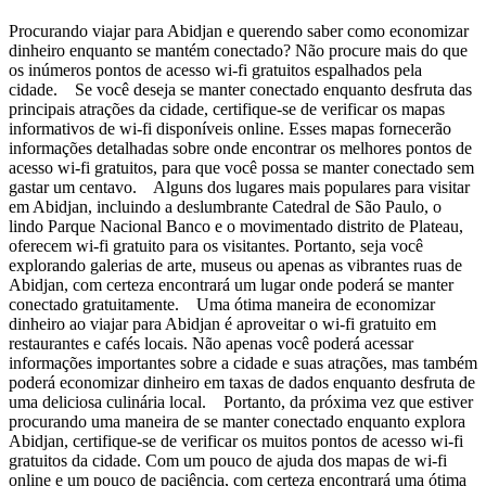
Procurando viajar para Abidjan e querendo saber como economizar
dinheiro enquanto se mantém conectado? Não procure mais do que
os inúmeros pontos de acesso wi-fi gratuitos espalhados pela
cidade. Se você deseja se manter conectado enquanto desfruta das
principais atrações da cidade, certifique-se de verificar os mapas
informativos de wi-fi disponíveis online. Esses mapas fornecerão
informações detalhadas sobre onde encontrar os melhores pontos de
acesso wi-fi gratuitos, para que você possa se manter conectado sem
gastar um centavo. Alguns dos lugares mais populares para visitar
em Abidjan, incluindo a deslumbrante Catedral de São Paulo, o
lindo Parque Nacional Banco e o movimentado distrito de Plateau,
oferecem wi-fi gratuito para os visitantes. Portanto, seja você
explorando galerias de arte, museus ou apenas as vibrantes ruas de
Abidjan, com certeza encontrará um lugar onde poderá se manter
conectado gratuitamente. Uma ótima maneira de economizar
dinheiro ao viajar para Abidjan é aproveitar o wi-fi gratuito em
restaurantes e cafés locais. Não apenas você poderá acessar
informações importantes sobre a cidade e suas atrações, mas também
poderá economizar dinheiro em taxas de dados enquanto desfruta de
uma deliciosa culinária local. Portanto, da próxima vez que estiver
procurando uma maneira de se manter conectado enquanto explora
Abidjan, certifique-se de verificar os muitos pontos de acesso wi-fi
gratuitos da cidade. Com um pouco de ajuda dos mapas de wi-fi
online e um pouco de paciência, com certeza encontrará uma ótima