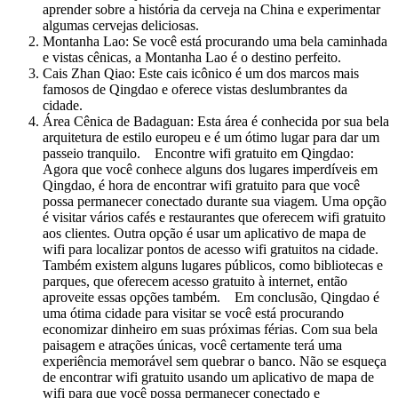
aprender sobre a história da cerveja na China e experimentar
algumas cervejas deliciosas.
Montanha Lao: Se você está procurando uma bela caminhada
e vistas cênicas, a Montanha Lao é o destino perfeito.
Cais Zhan Qiao: Este cais icônico é um dos marcos mais
famosos de Qingdao e oferece vistas deslumbrantes da
cidade.
Área Cênica de Badaguan: Esta área é conhecida por sua bela
arquitetura de estilo europeu e é um ótimo lugar para dar um
passeio tranquilo. Encontre wifi gratuito em Qingdao:
Agora que você conhece alguns dos lugares imperdíveis em
Qingdao, é hora de encontrar wifi gratuito para que você
possa permanecer conectado durante sua viagem. Uma opção
é visitar vários cafés e restaurantes que oferecem wifi gratuito
aos clientes. Outra opção é usar um aplicativo de mapa de
wifi para localizar pontos de acesso wifi gratuitos na cidade.
Também existem alguns lugares públicos, como bibliotecas e
parques, que oferecem acesso gratuito à internet, então
aproveite essas opções também. Em conclusão, Qingdao é
uma ótima cidade para visitar se você está procurando
economizar dinheiro em suas próximas férias. Com sua bela
paisagem e atrações únicas, você certamente terá uma
experiência memorável sem quebrar o banco. Não se esqueça
de encontrar wifi gratuito usando um aplicativo de mapa de
wifi para que você possa permanecer conectado e