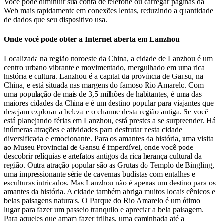
Você pode diminuir sua conta de telefone ou carregar páginas da
Web mais rapidamente em conexões lentas, reduzindo a quantidade
de dados que seu dispositivo usa.
Onde você pode obter a Internet aberta em Lanzhou
Localizada na região noroeste da China, a cidade de Lanzhou é um
centro urbano vibrante e movimentado, mergulhado em uma rica
história e cultura. Lanzhou é a capital da província de Gansu, na
China, e está situada nas margens do famoso Rio Amarelo. Com
uma população de mais de 3,5 milhões de habitantes, é uma das
maiores cidades da China e é um destino popular para viajantes que
desejam explorar a beleza e o charme desta região antiga. Se você
está planejando férias em Lanzhou, está prestes a se surpreender. Há
inúmeras atrações e atividades para desfrutar nesta cidade
diversificada e emocionante. Para os amantes da história, uma visita
ao Museu Provincial de Gansu é imperdível, onde você pode
descobrir relíquias e artefatos antigos da rica herança cultural da
região. Outra atração popular são as Grutas do Templo de Bingling,
uma impressionante série de cavernas budistas com entalhes e
esculturas intricados. Mas Lanzhou não é apenas um destino para os
amantes da história. A cidade também abriga muitos locais cênicos e
belas paisagens naturais. O Parque do Rio Amarelo é um ótimo
lugar para fazer um passeio tranquilo e apreciar a bela paisagem.
Para aqueles que amam fazer trilhas, uma caminhada até a