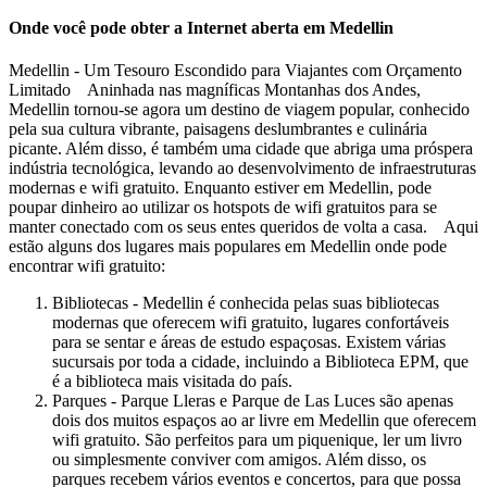
Onde você pode obter a Internet aberta em Medellin
Medellin - Um Tesouro Escondido para Viajantes com Orçamento
Limitado Aninhada nas magníficas Montanhas dos Andes,
Medellin tornou-se agora um destino de viagem popular, conhecido
pela sua cultura vibrante, paisagens deslumbrantes e culinária
picante. Além disso, é também uma cidade que abriga uma próspera
indústria tecnológica, levando ao desenvolvimento de infraestruturas
modernas e wifi gratuito. Enquanto estiver em Medellin, pode
poupar dinheiro ao utilizar os hotspots de wifi gratuitos para se
manter conectado com os seus entes queridos de volta a casa. Aqui
estão alguns dos lugares mais populares em Medellin onde pode
encontrar wifi gratuito:
Bibliotecas - Medellin é conhecida pelas suas bibliotecas
modernas que oferecem wifi gratuito, lugares confortáveis
para se sentar e áreas de estudo espaçosas. Existem várias
sucursais por toda a cidade, incluindo a Biblioteca EPM, que
é a biblioteca mais visitada do país.
Parques - Parque Lleras e Parque de Las Luces são apenas
dois dos muitos espaços ao ar livre em Medellin que oferecem
wifi gratuito. São perfeitos para um piquenique, ler um livro
ou simplesmente conviver com amigos. Além disso, os
parques recebem vários eventos e concertos, para que possa