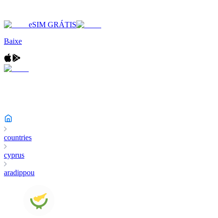
eSIM GRÁTIS
Baixe
countries
cyprus
aradippou