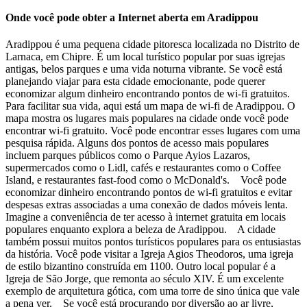
Onde você pode obter a Internet aberta em Aradippou
Aradippou é uma pequena cidade pitoresca localizada no Distrito de
Larnaca, em Chipre. É um local turístico popular por suas igrejas
antigas, belos parques e uma vida noturna vibrante. Se você está
planejando viajar para esta cidade emocionante, pode querer
economizar algum dinheiro encontrando pontos de wi-fi gratuitos.
Para facilitar sua vida, aqui está um mapa de wi-fi de Aradippou. O
mapa mostra os lugares mais populares na cidade onde você pode
encontrar wi-fi gratuito. Você pode encontrar esses lugares com uma
pesquisa rápida. Alguns dos pontos de acesso mais populares
incluem parques públicos como o Parque Ayios Lazaros,
supermercados como o Lidl, cafés e restaurantes como o Coffee
Island, e restaurantes fast-food como o McDonald's. Você pode
economizar dinheiro encontrando pontos de wi-fi gratuitos e evitar
despesas extras associadas a uma conexão de dados móveis lenta.
Imagine a conveniência de ter acesso à internet gratuita em locais
populares enquanto explora a beleza de Aradippou. A cidade
também possui muitos pontos turísticos populares para os entusiastas
da história. Você pode visitar a Igreja Agios Theodoros, uma igreja
de estilo bizantino construída em 1100. Outro local popular é a
Igreja de São Jorge, que remonta ao século XIV. É um excelente
exemplo de arquitetura gótica, com uma torre de sino única que vale
a pena ver. Se você está procurando por diversão ao ar livre,