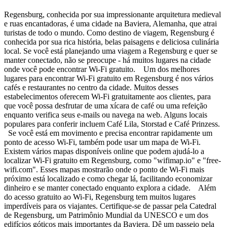
Regensburg, conhecida por sua impressionante arquitetura medieval
e ruas encantadoras, é uma cidade na Baviera, Alemanha, que atrai
turistas de todo o mundo. Como destino de viagem, Regensburg é
conhecida por sua rica história, belas paisagens e deliciosa culinária
local. Se você está planejando uma viagem a Regensburg e quer se
manter conectado, não se preocupe - há muitos lugares na cidade
onde você pode encontrar Wi-Fi gratuito. Um dos melhores
lugares para encontrar Wi-Fi gratuito em Regensburg é nos vários
cafés e restaurantes no centro da cidade. Muitos desses
estabelecimentos oferecem Wi-Fi gratuitamente aos clientes, para
que você possa desfrutar de uma xícara de café ou uma refeição
enquanto verifica seus e-mails ou navega na web. Alguns locais
populares para conferir incluem Café Lila, Storstad e Café Prinzess.
Se você está em movimento e precisa encontrar rapidamente um
ponto de acesso Wi-Fi, também pode usar um mapa de Wi-Fi.
Existem vários mapas disponíveis online que podem ajudá-lo a
localizar Wi-Fi gratuito em Regensburg, como "wifimap.io" e "free-
wifi.com". Esses mapas mostrarão onde o ponto de Wi-Fi mais
próximo está localizado e como chegar lá, facilitando economizar
dinheiro e se manter conectado enquanto explora a cidade. Além
do acesso gratuito ao Wi-Fi, Regensburg tem muitos lugares
imperdíveis para os viajantes. Certifique-se de passar pela Catedral
de Regensburg, um Patrimônio Mundial da UNESCO e um dos
edifícios góticos mais importantes da Baviera. Dê um passeio pela