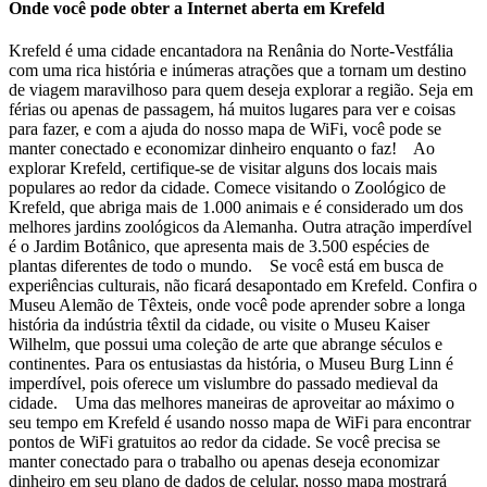
Onde você pode obter a Internet aberta em Krefeld
Krefeld é uma cidade encantadora na Renânia do Norte-Vestfália
com uma rica história e inúmeras atrações que a tornam um destino
de viagem maravilhoso para quem deseja explorar a região. Seja em
férias ou apenas de passagem, há muitos lugares para ver e coisas
para fazer, e com a ajuda do nosso mapa de WiFi, você pode se
manter conectado e economizar dinheiro enquanto o faz! Ao
explorar Krefeld, certifique-se de visitar alguns dos locais mais
populares ao redor da cidade. Comece visitando o Zoológico de
Krefeld, que abriga mais de 1.000 animais e é considerado um dos
melhores jardins zoológicos da Alemanha. Outra atração imperdível
é o Jardim Botânico, que apresenta mais de 3.500 espécies de
plantas diferentes de todo o mundo. Se você está em busca de
experiências culturais, não ficará desapontado em Krefeld. Confira o
Museu Alemão de Têxteis, onde você pode aprender sobre a longa
história da indústria têxtil da cidade, ou visite o Museu Kaiser
Wilhelm, que possui uma coleção de arte que abrange séculos e
continentes. Para os entusiastas da história, o Museu Burg Linn é
imperdível, pois oferece um vislumbre do passado medieval da
cidade. Uma das melhores maneiras de aproveitar ao máximo o
seu tempo em Krefeld é usando nosso mapa de WiFi para encontrar
pontos de WiFi gratuitos ao redor da cidade. Se você precisa se
manter conectado para o trabalho ou apenas deseja economizar
dinheiro em seu plano de dados de celular, nosso mapa mostrará