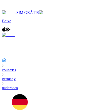
eSIM GRÁTIS
Baixe
countries
germany
paderborn