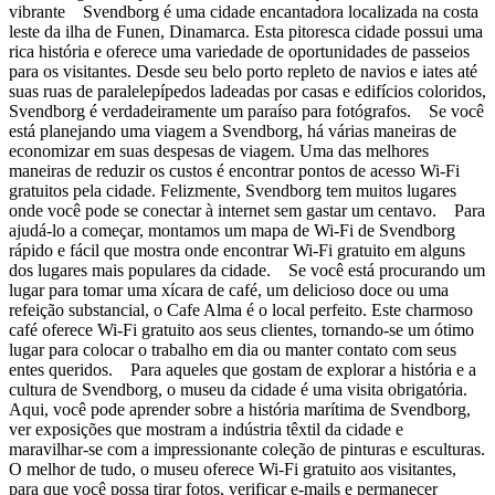
vibrante Svendborg é uma cidade encantadora localizada na costa
leste da ilha de Funen, Dinamarca. Esta pitoresca cidade possui uma
rica história e oferece uma variedade de oportunidades de passeios
para os visitantes. Desde seu belo porto repleto de navios e iates até
suas ruas de paralelepípedos ladeadas por casas e edifícios coloridos,
Svendborg é verdadeiramente um paraíso para fotógrafos. Se você
está planejando uma viagem a Svendborg, há várias maneiras de
economizar em suas despesas de viagem. Uma das melhores
maneiras de reduzir os custos é encontrar pontos de acesso Wi-Fi
gratuitos pela cidade. Felizmente, Svendborg tem muitos lugares
onde você pode se conectar à internet sem gastar um centavo. Para
ajudá-lo a começar, montamos um mapa de Wi-Fi de Svendborg
rápido e fácil que mostra onde encontrar Wi-Fi gratuito em alguns
dos lugares mais populares da cidade. Se você está procurando um
lugar para tomar uma xícara de café, um delicioso doce ou uma
refeição substancial, o Cafe Alma é o local perfeito. Este charmoso
café oferece Wi-Fi gratuito aos seus clientes, tornando-se um ótimo
lugar para colocar o trabalho em dia ou manter contato com seus
entes queridos. Para aqueles que gostam de explorar a história e a
cultura de Svendborg, o museu da cidade é uma visita obrigatória.
Aqui, você pode aprender sobre a história marítima de Svendborg,
ver exposições que mostram a indústria têxtil da cidade e
maravilhar-se com a impressionante coleção de pinturas e esculturas.
O melhor de tudo, o museu oferece Wi-Fi gratuito aos visitantes,
para que você possa tirar fotos, verificar e-mails e permanecer