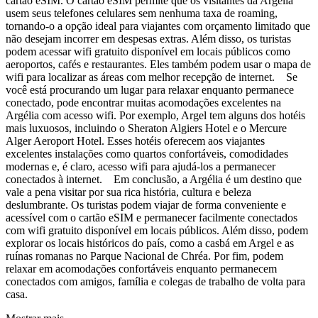
cartão eSIM. O cartão eSIM permite que os visitantes da Argélia
usem seus telefones celulares sem nenhuma taxa de roaming,
tornando-o a opção ideal para viajantes com orçamento limitado que
não desejam incorrer em despesas extras. Além disso, os turistas
podem acessar wifi gratuito disponível em locais públicos como
aeroportos, cafés e restaurantes. Eles também podem usar o mapa de
wifi para localizar as áreas com melhor recepção de internet. Se
você está procurando um lugar para relaxar enquanto permanece
conectado, pode encontrar muitas acomodações excelentes na
Argélia com acesso wifi. Por exemplo, Argel tem alguns dos hotéis
mais luxuosos, incluindo o Sheraton Algiers Hotel e o Mercure
Alger Aeroport Hotel. Esses hotéis oferecem aos viajantes
excelentes instalações como quartos confortáveis, comodidades
modernas e, é claro, acesso wifi para ajudá-los a permanecer
conectados à internet. Em conclusão, a Argélia é um destino que
vale a pena visitar por sua rica história, cultura e beleza
deslumbrante. Os turistas podem viajar de forma conveniente e
acessível com o cartão eSIM e permanecer facilmente conectados
com wifi gratuito disponível em locais públicos. Além disso, podem
explorar os locais históricos do país, como a casbá em Argel e as
ruínas romanas no Parque Nacional de Chréa. Por fim, podem
relaxar em acomodações confortáveis enquanto permanecem
conectados com amigos, família e colegas de trabalho de volta para
casa.