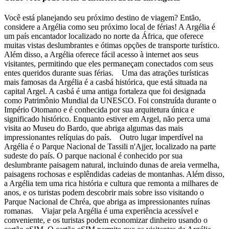
Você está planejando seu próximo destino de viagem? Então,
considere a Argélia como seu próximo local de férias! A Argélia é
um país encantador localizado no norte da África, que oferece
muitas vistas deslumbrantes e ótimas opções de transporte turístico.
Além disso, a Argélia oferece fácil acesso à internet aos seus
visitantes, permitindo que eles permaneçam conectados com seus
entes queridos durante suas férias. Uma das atrações turísticas
mais famosas da Argélia é a casbá histórica, que está situada na
capital Argel. A casbá é uma antiga fortaleza que foi designada
como Patrimônio Mundial da UNESCO. Foi construída durante o
Império Otomano e é conhecida por sua arquitetura única e
significado histórico. Enquanto estiver em Argel, não perca uma
visita ao Museu do Bardo, que abriga algumas das mais
impressionantes relíquias do país. Outro lugar imperdível na
Argélia é o Parque Nacional de Tassili n'Ajjer, localizado na parte
sudeste do país. O parque nacional é conhecido por sua
deslumbrante paisagem natural, incluindo dunas de areia vermelha,
paisagens rochosas e esplêndidas cadeias de montanhas. Além disso,
a Argélia tem uma rica história e cultura que remonta a milhares de
anos, e os turistas podem descobrir mais sobre isso visitando o
Parque Nacional de Chréa, que abriga as impressionantes ruínas
romanas. Viajar pela Argélia é uma experiência acessível e
conveniente, e os turistas podem economizar dinheiro usando o