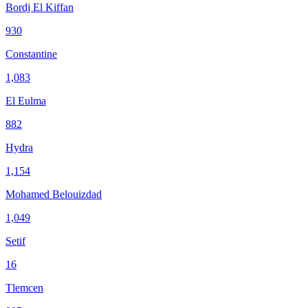
Bordj El Kiffan
930
Constantine
1,083
El Eulma
882
Hydra
1,154
Mohamed Belouizdad
1,049
Setif
16
Tlemcen