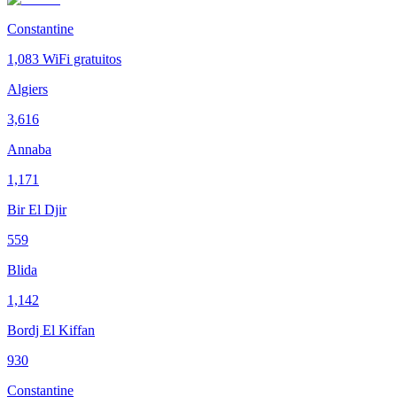
Constantine
1,083
WiFi gratuitos
Algiers
3,616
Annaba
1,171
Bir El Djir
559
Blida
1,142
Bordj El Kiffan
930
Constantine