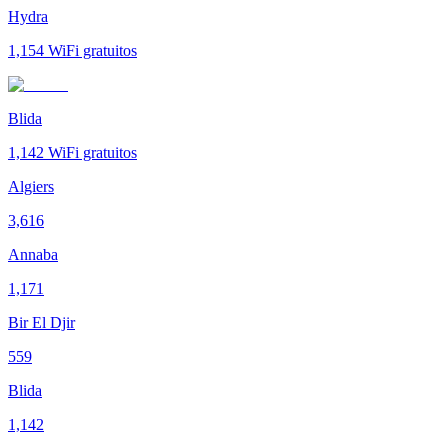
Hydra
1,154
WiFi gratuitos
Blida
1,142
WiFi gratuitos
Algiers
3,616
Annaba
1,171
Bir El Djir
559
Blida
1,142