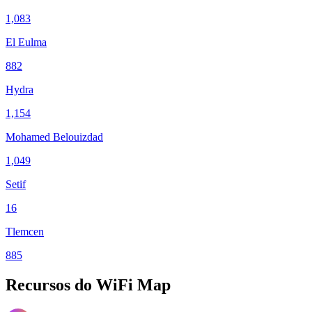
1,083
El Eulma
882
Hydra
1,154
Mohamed Belouizdad
1,049
Setif
16
Tlemcen
885
Recursos do WiFi Map