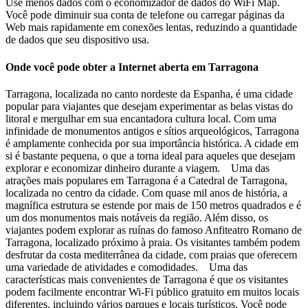
Use menos dados com o economizador de dados do WiFi Map.
Você pode diminuir sua conta de telefone ou carregar páginas da
Web mais rapidamente em conexões lentas, reduzindo a quantidade
de dados que seu dispositivo usa.
Onde você pode obter a Internet aberta em Tarragona
Tarragona, localizada no canto nordeste da Espanha, é uma cidade
popular para viajantes que desejam experimentar as belas vistas do
litoral e mergulhar em sua encantadora cultura local. Com uma
infinidade de monumentos antigos e sítios arqueológicos, Tarragona
é amplamente conhecida por sua importância histórica. A cidade em
si é bastante pequena, o que a torna ideal para aqueles que desejam
explorar e economizar dinheiro durante a viagem. Uma das
atrações mais populares em Tarragona é a Catedral de Tarragona,
localizada no centro da cidade. Com quase mil anos de história, a
magnífica estrutura se estende por mais de 150 metros quadrados e é
um dos monumentos mais notáveis da região. Além disso, os
viajantes podem explorar as ruínas do famoso Anfiteatro Romano de
Tarragona, localizado próximo à praia. Os visitantes também podem
desfrutar da costa mediterrânea da cidade, com praias que oferecem
uma variedade de atividades e comodidades. Uma das
características mais convenientes de Tarragona é que os visitantes
podem facilmente encontrar Wi-Fi público gratuito em muitos locais
diferentes, incluindo vários parques e locais turísticos. Você pode