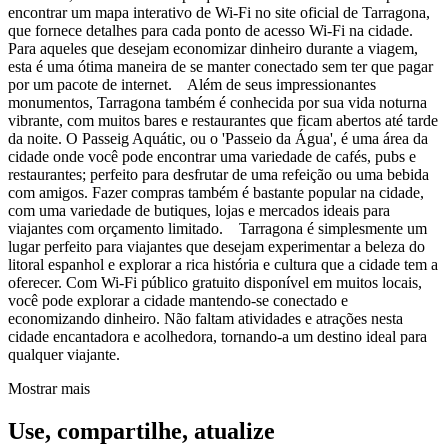
encontrar um mapa interativo de Wi-Fi no site oficial de Tarragona,
que fornece detalhes para cada ponto de acesso Wi-Fi na cidade.
Para aqueles que desejam economizar dinheiro durante a viagem,
esta é uma ótima maneira de se manter conectado sem ter que pagar
por um pacote de internet. Além de seus impressionantes
monumentos, Tarragona também é conhecida por sua vida noturna
vibrante, com muitos bares e restaurantes que ficam abertos até tarde
da noite. O Passeig Aquátic, ou o 'Passeio da Água', é uma área da
cidade onde você pode encontrar uma variedade de cafés, pubs e
restaurantes; perfeito para desfrutar de uma refeição ou uma bebida
com amigos. Fazer compras também é bastante popular na cidade,
com uma variedade de butiques, lojas e mercados ideais para
viajantes com orçamento limitado. Tarragona é simplesmente um
lugar perfeito para viajantes que desejam experimentar a beleza do
litoral espanhol e explorar a rica história e cultura que a cidade tem a
oferecer. Com Wi-Fi público gratuito disponível em muitos locais,
você pode explorar a cidade mantendo-se conectado e
economizando dinheiro. Não faltam atividades e atrações nesta
cidade encantadora e acolhedora, tornando-a um destino ideal para
qualquer viajante.
Mostrar mais
Use, compartilhe, atualize