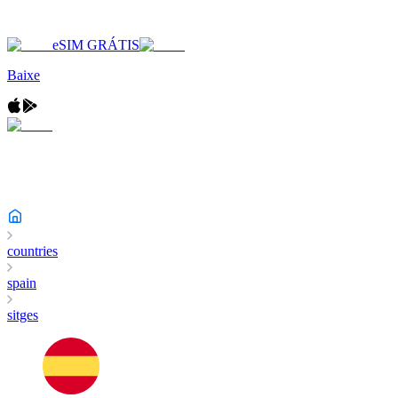
eSIM GRÁTIS
Baixe
countries
spain
sitges