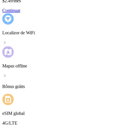
$2.49
/
mês
Continuar
Localizor de WiFi
Mapas offline
Bônus grátis
eSIM global
4G/LTE