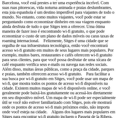
Barcelona, você está prestes a ter uma experiência incrível. Com
suas ruas pitorescas, vida noturna animada e praias deslumbrantes,
esta joia espanhola é um destino imperdível para viajantes de todo o
mundo. No entanto, como muitos viajantes, você pode estar se
perguntando como economizar dinheiro em sua viagem enquanto
ainda desfruta de tudo o que Sitges tem a oferecer. Uma ótima
maneira de fazer isso é encontrando wi-fi gratuito, o que pode
economizar o custo de um plano de dados móveis ou caras taxas de
roaming internacional. Felizmente, Sitges é uma cidade que se
orgulha de sua infraestrutura tecnológica, então você encontrará
acesso wi-fi gratuito em muitos de seus lugares mais populares. Por
exemplo, muitos bares, restaurantes e cafés oferecem wi-fi gratuito
para seus clientes, para que você possa desfrutar de uma xícara de
café enquanto verifica seus e-mails ou navega nas redes sociais.
Além disso, muitas áreas públicas, como a praça da cidade, parques
e praias, também oferecem acesso wi-fi gratuito. Para facilitar a
sua busca por wi-fi gratuito em Sitges, você pode usar um mapa de
wi-fi, que mostra todos os pontos de acesso wi-fi disponíveis na
cidade. Existem muitos mapas de wi-fi disponíveis online, e você
geralmente pode baixá-los gratuitamente ou acessá-los diretamente
em seu dispositivo móvel. Um mapa de wi-fi pode ser especialmente
útil se você não estiver familiarizado com Sitges, pois ele mostrará
onde os pontos de acesso wi-fi mais próximos estão, não importa
onde você esteja na cidade. Alguns dos lugares mais populares em
Sitges para encontrar wi-fi gratuito incluem o Passeig de la Ribera,