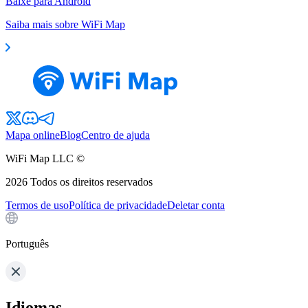
Baixe para Android
Saiba mais sobre WiFi Map
Mapa online
Blog
Centro de ajuda
WiFi Map LLC ©
2026
Todos os direitos reservados
Termos de uso
Política de privacidade
Deletar conta
Português
Idiomas