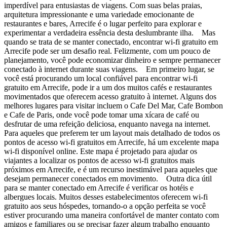
imperdível para entusiastas de viagens. Com suas belas praias,
arquitetura impressionante e uma variedade emocionante de
restaurantes e bares, Arrecife é o lugar perfeito para explorar e
experimentar a verdadeira essência desta deslumbrante ilha. Mas
quando se trata de se manter conectado, encontrar wi-fi gratuito em
Arrecife pode ser um desafio real. Felizmente, com um pouco de
planejamento, você pode economizar dinheiro e sempre permanecer
conectado à internet durante suas viagens. Em primeiro lugar, se
você está procurando um local confiável para encontrar wi-fi
gratuito em Arrecife, pode ir a um dos muitos cafés e restaurantes
movimentados que oferecem acesso gratuito à internet. Alguns dos
melhores lugares para visitar incluem o Cafe Del Mar, Cafe Bombon
e Cafe de Paris, onde você pode tomar uma xícara de café ou
desfrutar de uma refeição deliciosa, enquanto navega na internet.
Para aqueles que preferem ter um layout mais detalhado de todos os
pontos de acesso wi-fi gratuitos em Arrecife, há um excelente mapa
wi-fi disponível online. Este mapa é projetado para ajudar os
viajantes a localizar os pontos de acesso wi-fi gratuitos mais
próximos em Arrecife, e é um recurso inestimável para aqueles que
desejam permanecer conectados em movimento. Outra dica útil
para se manter conectado em Arrecife é verificar os hotéis e
albergues locais. Muitos desses estabelecimentos oferecem wi-fi
gratuito aos seus hóspedes, tornando-o a opção perfeita se você
estiver procurando uma maneira confortável de manter contato com
amigos e familiares ou se precisar fazer algum trabalho enquanto