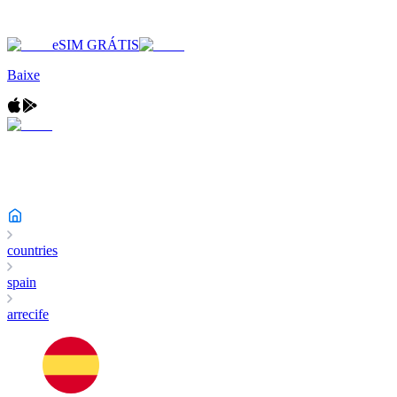
eSIM GRÁTIS
Baixe
countries
spain
arrecife