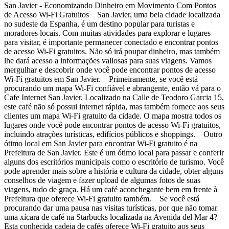
San Javier - Economizando Dinheiro em Movimento Com Pontos
de Acesso Wi-Fi Gratuitos San Javier, uma bela cidade localizada
no sudeste da Espanha, é um destino popular para turistas e
moradores locais. Com muitas atividades para explorar e lugares
para visitar, é importante permanecer conectado e encontrar pontos
de acesso Wi-Fi gratuitos. Não só irá poupar dinheiro, mas também
lhe dará acesso a informações valiosas para suas viagens. Vamos
mergulhar e descobrir onde você pode encontrar pontos de acesso
Wi-Fi gratuitos em San Javier. Primeiramente, se você está
procurando um mapa Wi-Fi confiável e abrangente, então vá para o
Cafe Internet San Javier. Localizado na Calle de Teodoro Garcia 15,
este café não só possui internet rápida, mas também fornece aos seus
clientes um mapa Wi-Fi gratuito da cidade. O mapa mostra todos os
lugares onde você pode encontrar pontos de acesso Wi-Fi gratuitos,
incluindo atrações turísticas, edifícios públicos e shoppings. Outro
ótimo local em San Javier para encontrar Wi-Fi gratuito é na
Prefeitura de San Javier. Este é um ótimo local para passar e conferir
alguns dos escritórios municipais como o escritório de turismo. Você
pode aprender mais sobre a história e cultura da cidade, obter alguns
conselhos de viagem e fazer upload de algumas fotos de suas
viagens, tudo de graça. Há um café aconchegante bem em frente à
Prefeitura que oferece Wi-Fi gratuito também. Se você está
procurando dar uma pausa nas visitas turísticas, por que não tomar
uma xícara de café na Starbucks localizada na Avenida del Mar 4?
Esta conhecida cadeia de cafés oferece Wi-Fi gratuito aos seus