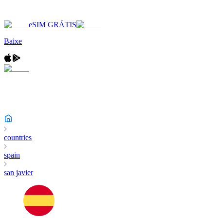
eSIM GRÁTIS
Baixe
countries
spain
san javier