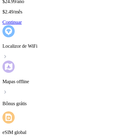
$24.99/ano
$2.49
/
mês
Continuar
Localizor de WiFi
Mapas offline
Bônus grátis
eSIM global