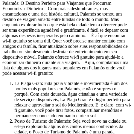
Palamós: O Destino Perfeito para Viajantes que Procuram
Economizar Dinheiro Com praias deslumbrantes, ruas
encantadoras e uma rica história cultural, Palamós se tornou um
destino de viagem amado entre turistas de todo o mundo. Mas
enquanto explorar tudo o que esta bela cidade tem a oferecer pode
ser uma experiência agradável e gratificante, é fácil se deparar com
algumas despesas inesperadas pelo caminho. É aí que encontrar
wi-fi gratuito se torna útil. Quer você precise manter contato com
amigos ou família, ficar atualizado sobre suas responsabilidades de
trabalho ou simplesmente desfrutar de entretenimento em seu
dispositivo móvel, Palamós oferece wi-fi gratuito para ajudá-lo a
economizar dinheiro durante sua viagem. Aqui, compilamos uma
lista de alguns dos lugares mais populares em Palamós onde você
pode acessar wi-fi gratuito:
La Platja Gran: Esta praia vibrante e movimentada é um dos
pontos mais populares em Palamós, e não é surpresa o
porquê. Com areia dourada, água cristalina e uma variedade
de serviços disponíveis, La Platja Gran é o lugar perfeito para
relaxar e aproveitar o sol do Mediterrâneo. E, é claro, com wi-
fi gratuito, você pode tirar fotos, compartilhar memórias e
permanecer conectado enquanto curte o sol.
Posto de Turismo de Palamós: Seja você novo na cidade ou
esteja explorando alguns dos cantos menos conhecidos da
cidade, o Posto de Turismo de Palamós é uma parada