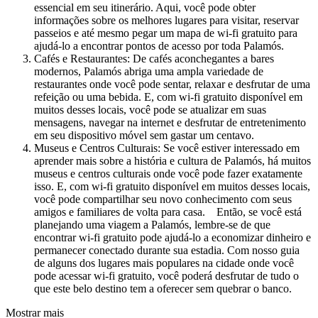
essencial em seu itinerário. Aqui, você pode obter
informações sobre os melhores lugares para visitar, reservar
passeios e até mesmo pegar um mapa de wi-fi gratuito para
ajudá-lo a encontrar pontos de acesso por toda Palamós.
Cafés e Restaurantes: De cafés aconchegantes a bares
modernos, Palamós abriga uma ampla variedade de
restaurantes onde você pode sentar, relaxar e desfrutar de uma
refeição ou uma bebida. E, com wi-fi gratuito disponível em
muitos desses locais, você pode se atualizar em suas
mensagens, navegar na internet e desfrutar de entretenimento
em seu dispositivo móvel sem gastar um centavo.
Museus e Centros Culturais: Se você estiver interessado em
aprender mais sobre a história e cultura de Palamós, há muitos
museus e centros culturais onde você pode fazer exatamente
isso. E, com wi-fi gratuito disponível em muitos desses locais,
você pode compartilhar seu novo conhecimento com seus
amigos e familiares de volta para casa. Então, se você está
planejando uma viagem a Palamós, lembre-se de que
encontrar wi-fi gratuito pode ajudá-lo a economizar dinheiro e
permanecer conectado durante sua estadia. Com nosso guia
de alguns dos lugares mais populares na cidade onde você
pode acessar wi-fi gratuito, você poderá desfrutar de tudo o
que este belo destino tem a oferecer sem quebrar o banco.
Mostrar mais