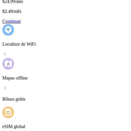
$24.99/ano
$2.49
/
mês
Continuar
Localizor de WiFi
Mapas offline
Bônus grátis
eSIM global