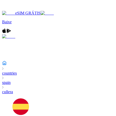
eSIM GRÁTIS
Baixe
countries
spain
cullera