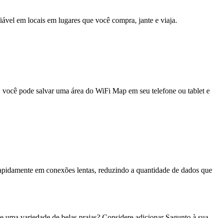
fiável em locais em lugares que você compra, jante e viaja.
e, você pode salvar uma área do WiFi Map em seu telefone ou tablet e
pidamente em conexões lentas, reduzindo a quantidade de dados que
 uma variedade de belas praias? Considere adicionar Sagunto à sua