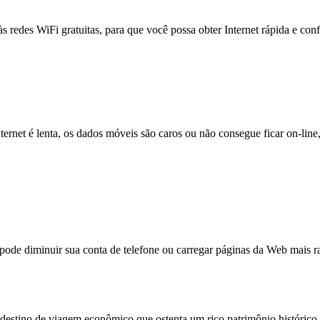
às redes WiFi gratuitas, para que você possa obter Internet rápida e con
nternet é lenta, os dados móveis são caros ou não consegue ficar on-lin
e diminuir sua conta de telefone ou carregar páginas da Web mais ra
tino de viagem econômico que ostenta um rico patrimônio histórico e