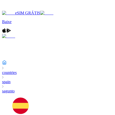
eSIM GRÁTIS
Baixe
countries
spain
sagunto