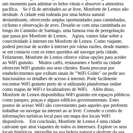
um momento para admirar os belos vitrais e absorver a atmosfera
pacífica. Se é fã de atividades ao ar livre, Monforte de Lemos não
desilude. A cidade está rodeada por uma beleza natural
deslumbrante, oferecendo amplas oportunidades para caminhadas,
ciclismo e observação de aves. Desafie-se com uma caminhada ao
longo do Caminho de Santiago, uma famosa rota de peregrinação
que passa por Monforte de Lemos. Agora, vamos falar sobre a
conectividade à internet em Monforte de Lemos. Como viajante,
poderá precisar de aceder à internet por várias razões, desde manter-
se em contacto com os entes queridos até navegar pela cidade.
Felizmente, Monforte de Lemos oferece várias opções para aceder
ao WiFi gratuito. Muitos cafés, restaurantes e hotéis na cidade
oferecem WiFi gratuito aos seus clientes. Basta procurar por
estabelecimentos que exibam sinais de "WiFi Grátis" ou pedir aos
funcionários os detalhes de acesso à internet. Pode facilmente
encontrar WiFi gratuito perto de si utilizando plataformas online
como mapas de WiFi e localizadores de WiFi. Além disso,
Monforte de Lemos disponibiliza WiFi gratuito em espaços públicos
como parques, praças e alguns edifícios governamentais. Estes
pontos de acesso WiFi são convenientes para aqueles que preferem
trabalhar ou navegar na internet ao ar livre. Consulte o centro de
informações turísticas local para um mapa dos locais WiFi
disponíveis. Em conclusão, Monforte de Lemos é uma cidade
cativante que atrai viajantes de todos os interesses. Explore os seus
locais históricos, mergulhe na sua beleza natural e desfrute da sua