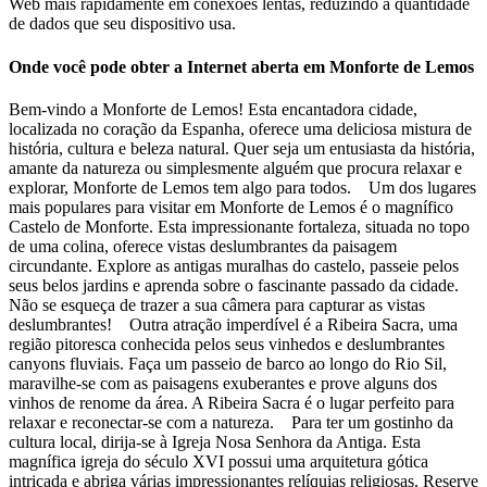
Web mais rapidamente em conexões lentas, reduzindo a quantidade
de dados que seu dispositivo usa.
Onde você pode obter a Internet aberta em Monforte de Lemos
Bem-vindo a Monforte de Lemos! Esta encantadora cidade,
localizada no coração da Espanha, oferece uma deliciosa mistura de
história, cultura e beleza natural. Quer seja um entusiasta da história,
amante da natureza ou simplesmente alguém que procura relaxar e
explorar, Monforte de Lemos tem algo para todos. Um dos lugares
mais populares para visitar em Monforte de Lemos é o magnífico
Castelo de Monforte. Esta impressionante fortaleza, situada no topo
de uma colina, oferece vistas deslumbrantes da paisagem
circundante. Explore as antigas muralhas do castelo, passeie pelos
seus belos jardins e aprenda sobre o fascinante passado da cidade.
Não se esqueça de trazer a sua câmera para capturar as vistas
deslumbrantes! Outra atração imperdível é a Ribeira Sacra, uma
região pitoresca conhecida pelos seus vinhedos e deslumbrantes
canyons fluviais. Faça um passeio de barco ao longo do Rio Sil,
maravilhe-se com as paisagens exuberantes e prove alguns dos
vinhos de renome da área. A Ribeira Sacra é o lugar perfeito para
relaxar e reconectar-se com a natureza. Para ter um gostinho da
cultura local, dirija-se à Igreja Nosa Senhora da Antiga. Esta
magnífica igreja do século XVI possui uma arquitetura gótica
intricada e abriga várias impressionantes relíquias religiosas. Reserve