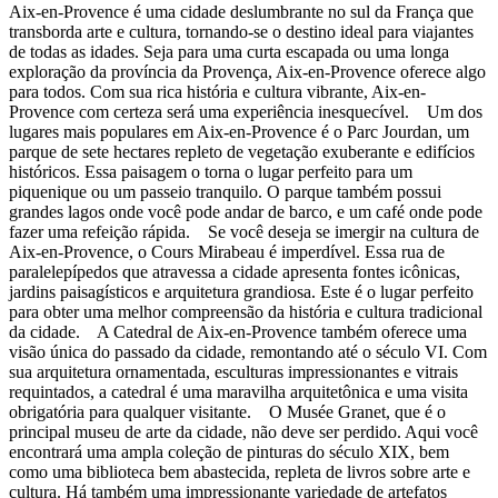
Aix-en-Provence é uma cidade deslumbrante no sul da França que
transborda arte e cultura, tornando-se o destino ideal para viajantes
de todas as idades. Seja para uma curta escapada ou uma longa
exploração da província da Provença, Aix-en-Provence oferece algo
para todos. Com sua rica história e cultura vibrante, Aix-en-
Provence com certeza será uma experiência inesquecível. Um dos
lugares mais populares em Aix-en-Provence é o Parc Jourdan, um
parque de sete hectares repleto de vegetação exuberante e edifícios
históricos. Essa paisagem o torna o lugar perfeito para um
piquenique ou um passeio tranquilo. O parque também possui
grandes lagos onde você pode andar de barco, e um café onde pode
fazer uma refeição rápida. Se você deseja se imergir na cultura de
Aix-en-Provence, o Cours Mirabeau é imperdível. Essa rua de
paralelepípedos que atravessa a cidade apresenta fontes icônicas,
jardins paisagísticos e arquitetura grandiosa. Este é o lugar perfeito
para obter uma melhor compreensão da história e cultura tradicional
da cidade. A Catedral de Aix-en-Provence também oferece uma
visão única do passado da cidade, remontando até o século VI. Com
sua arquitetura ornamentada, esculturas impressionantes e vitrais
requintados, a catedral é uma maravilha arquitetônica e uma visita
obrigatória para qualquer visitante. O Musée Granet, que é o
principal museu de arte da cidade, não deve ser perdido. Aqui você
encontrará uma ampla coleção de pinturas do século XIX, bem
como uma biblioteca bem abastecida, repleta de livros sobre arte e
cultura. Há também uma impressionante variedade de artefatos