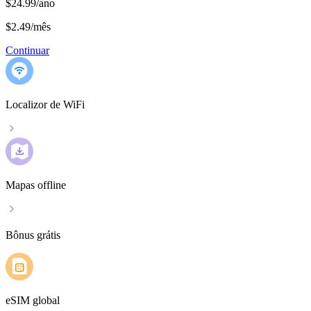
$24.99/ano
$2.49
/
mês
Continuar
Localizor de WiFi
Mapas offline
Bônus grátis
eSIM global