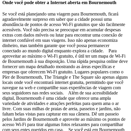
Onde você pode obter a Internet aberta em Bournemouth
Se você está planejando uma viagem para Bournemouth, ficará
agradavelmente surpreso em saber que a cidade possui uma
abundância de pontos de acesso Wi-Fi gratuitos que são facilmente
acessíveis. Você não precisa se preocupar em acumular despesas
extras com dados móveis ou lutar para encontrar uma conexão de
internet confiável em suas viagens. Isso não apenas economiza
dinheiro, mas também garante que você possa permanecer
conectado ao mundo digital enquanto explora a cidade. Para
aproveitar ao máximo o Wi-Fi gratuito, é útil ter um mapa de Wi-Fi
de Bournemouth à sua disposição. Uma rápida pesquisa online deve
fornecer um mapa detalhado mostrando as áreas específicas e
empresas que oferecem Wi-Fi gratuito. Lugares populares como o
Píer de Bournemouth, The Triangle e The Square são apenas alguns
locais onde você encontrará internet gratuita, permitindo que você
navegue na web e compartilhe suas experiências de viagem com
seus seguidores nas redes sociais. Além de sua acessibilidade
digital, Bournemouth é uma cidade que oferece uma ampla
variedade de atividades e atrações perfeitas para quem ama o ar
livre. Com suas milhas de praias de areia, passeios e jardins, não
faltam belas vistas para capturar em sua câmera. Dê um passeio
pelos Jardins de Bournemouth e aproveite ao máximo os pontos de
acesso Wi-Fi para tirar algumas fotos relaxantes para compartilhar
com seus entes queridos em casa. Se você está em Bournemouth