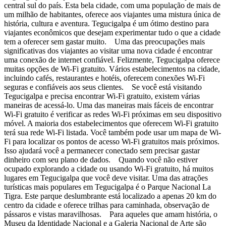
central sul do país. Esta bela cidade, com uma população de mais de
um milhão de habitantes, oferece aos viajantes uma mistura única de
história, cultura e aventura. Tegucigalpa é um ótimo destino para
viajantes econômicos que desejam experimentar tudo o que a cidade
tem a oferecer sem gastar muito. Uma das preocupações mais
significativas dos viajantes ao visitar uma nova cidade é encontrar
uma conexão de internet confiável. Felizmente, Tegucigalpa oferece
muitas opções de Wi-Fi gratuito. Vários estabelecimentos na cidade,
incluindo cafés, restaurantes e hotéis, oferecem conexões Wi-Fi
seguras e confiáveis aos seus clientes. Se você está visitando
Tegucigalpa e precisa encontrar Wi-Fi gratuito, existem várias
maneiras de acessá-lo. Uma das maneiras mais fáceis de encontrar
Wi-Fi gratuito é verificar as redes Wi-Fi próximas em seu dispositivo
móvel. A maioria dos estabelecimentos que oferecem Wi-Fi gratuito
terá sua rede Wi-Fi listada. Você também pode usar um mapa de Wi-
Fi para localizar os pontos de acesso Wi-Fi gratuitos mais próximos.
Isso ajudará você a permanecer conectado sem precisar gastar
dinheiro com seu plano de dados. Quando você não estiver
ocupado explorando a cidade ou usando Wi-Fi gratuito, há muitos
lugares em Tegucigalpa que você deve visitar. Uma das atrações
turísticas mais populares em Tegucigalpa é o Parque Nacional La
Tigra. Este parque deslumbrante está localizado a apenas 20 km do
centro da cidade e oferece trilhas para caminhada, observação de
pássaros e vistas maravilhosas. Para aqueles que amam história, o
Museu da Identidade Nacional e a Galeria Nacional de Arte são