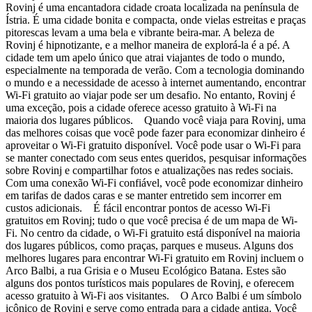
Rovinj é uma encantadora cidade croata localizada na península de
Ístria. É uma cidade bonita e compacta, onde vielas estreitas e praças
pitorescas levam a uma bela e vibrante beira-mar. A beleza de
Rovinj é hipnotizante, e a melhor maneira de explorá-la é a pé. A
cidade tem um apelo único que atrai viajantes de todo o mundo,
especialmente na temporada de verão. Com a tecnologia dominando
o mundo e a necessidade de acesso à internet aumentando, encontrar
Wi-Fi gratuito ao viajar pode ser um desafio. No entanto, Rovinj é
uma exceção, pois a cidade oferece acesso gratuito à Wi-Fi na
maioria dos lugares públicos. Quando você viaja para Rovinj, uma
das melhores coisas que você pode fazer para economizar dinheiro é
aproveitar o Wi-Fi gratuito disponível. Você pode usar o Wi-Fi para
se manter conectado com seus entes queridos, pesquisar informações
sobre Rovinj e compartilhar fotos e atualizações nas redes sociais.
Com uma conexão Wi-Fi confiável, você pode economizar dinheiro
em tarifas de dados caras e se manter entretido sem incorrer em
custos adicionais. É fácil encontrar pontos de acesso Wi-Fi
gratuitos em Rovinj; tudo o que você precisa é de um mapa de Wi-
Fi. No centro da cidade, o Wi-Fi gratuito está disponível na maioria
dos lugares públicos, como praças, parques e museus. Alguns dos
melhores lugares para encontrar Wi-Fi gratuito em Rovinj incluem o
Arco Balbi, a rua Grisia e o Museu Ecológico Batana. Estes são
alguns dos pontos turísticos mais populares de Rovinj, e oferecem
acesso gratuito à Wi-Fi aos visitantes. O Arco Balbi é um símbolo
icônico de Rovinj e serve como entrada para a cidade antiga. Você