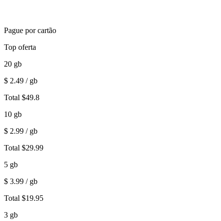
Pague por cartão
Top oferta
20
gb
$
2.49
/ gb
Total
$
49.8
10
gb
$
2.99
/ gb
Total
$
29.99
5
gb
$
3.99
/ gb
Total
$
19.95
3
gb