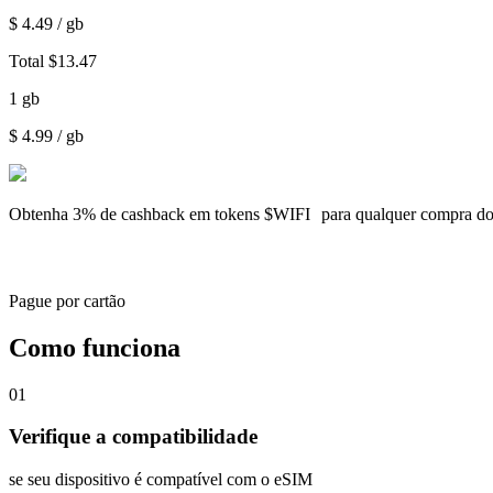
$
4.49
/ gb
Total
$
13.47
1
gb
$
4.99
/ gb
Obtenha
3% de cashback
em tokens $WIFI para qualquer compra d
Pague por cartão
Como funciona
01
Verifique a compatibilidade
se seu dispositivo é compatível com o eSIM