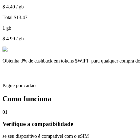
$
4.49
/ gb
Total
$
13.47
1
gb
$
4.99
/ gb
Obtenha
3% de cashback
em tokens $WIFI para qualquer compra d
Pague por cartão
Como funciona
01
Verifique a compatibilidade
se seu dispositivo é compatível com o eSIM