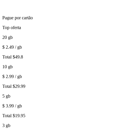
Pague por cartão
Top oferta
20
gb
$
2.49
/ gb
Total
$
49.8
10
gb
$
2.99
/ gb
Total
$
29.99
5
gb
$
3.99
/ gb
Total
$
19.95
3
gb