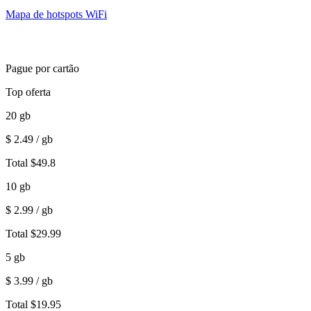
Mapa de hotspots WiFi
Pague por cartão
Top oferta
20
gb
$
2.49
/ gb
Total
$
49.8
10
gb
$
2.99
/ gb
Total
$
29.99
5
gb
$
3.99
/ gb
Total
$
19.95