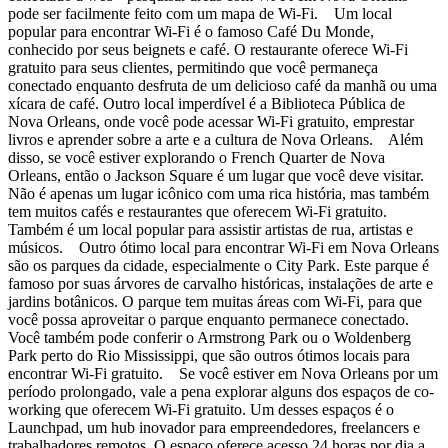
pode ser facilmente feito com um mapa de Wi-Fi. Um local
popular para encontrar Wi-Fi é o famoso Café Du Monde,
conhecido por seus beignets e café. O restaurante oferece Wi-Fi
gratuito para seus clientes, permitindo que você permaneça
conectado enquanto desfruta de um delicioso café da manhã ou uma
xícara de café. Outro local imperdível é a Biblioteca Pública de
Nova Orleans, onde você pode acessar Wi-Fi gratuito, emprestar
livros e aprender sobre a arte e a cultura de Nova Orleans. Além
disso, se você estiver explorando o French Quarter de Nova
Orleans, então o Jackson Square é um lugar que você deve visitar.
Não é apenas um lugar icônico com uma rica história, mas também
tem muitos cafés e restaurantes que oferecem Wi-Fi gratuito.
Também é um local popular para assistir artistas de rua, artistas e
músicos. Outro ótimo local para encontrar Wi-Fi em Nova Orleans
são os parques da cidade, especialmente o City Park. Este parque é
famoso por suas árvores de carvalho históricas, instalações de arte e
jardins botânicos. O parque tem muitas áreas com Wi-Fi, para que
você possa aproveitar o parque enquanto permanece conectado.
Você também pode conferir o Armstrong Park ou o Woldenberg
Park perto do Rio Mississippi, que são outros ótimos locais para
encontrar Wi-Fi gratuito. Se você estiver em Nova Orleans por um
período prolongado, vale a pena explorar alguns dos espaços de co-
working que oferecem Wi-Fi gratuito. Um desses espaços é o
Launchpad, um hub inovador para empreendedores, freelancers e
trabalhadores remotos. O espaço oferece acesso 24 horas por dia a