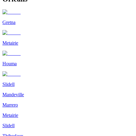
Gretna
Metairie
Houma
Slidell
Mandeville
Marrero
Metairie
Slidell
Thibodaux