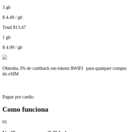
3
gb
$
4.49
/ gb
Total
$
13.47
1
gb
$
4.99
/ gb
Obtenha
3% de cashback
em tokens $WIFI para qualquer compra
do eSIM
Pague por cartão
Como funciona
01