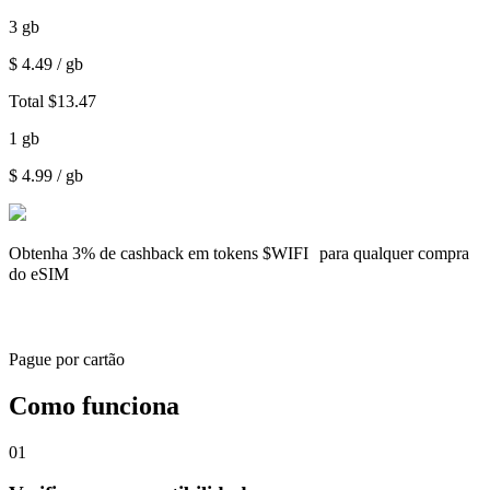
3
gb
$
4.49
/ gb
Total
$
13.47
1
gb
$
4.99
/ gb
Obtenha
3% de cashback
em tokens $WIFI para qualquer compra
do eSIM
Pague por cartão
Como funciona
01