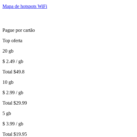
Mapa de hotspots WiFi
Pague por cartão
Top oferta
20
gb
$
2.49
/ gb
Total
$
49.8
10
gb
$
2.99
/ gb
Total
$
29.99
5
gb
$
3.99
/ gb
Total
$
19.95