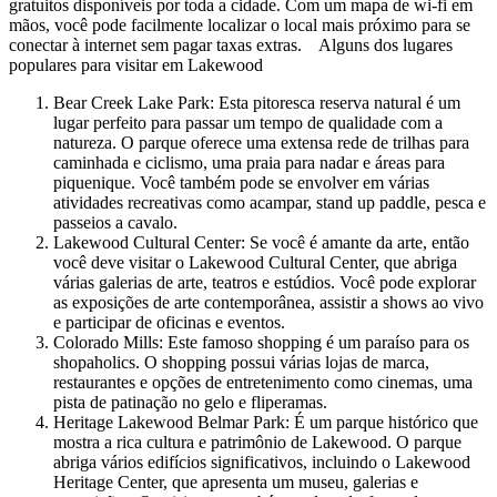
gratuitos disponíveis por toda a cidade. Com um mapa de wi-fi em
mãos, você pode facilmente localizar o local mais próximo para se
conectar à internet sem pagar taxas extras. Alguns dos lugares
populares para visitar em Lakewood
Bear Creek Lake Park: Esta pitoresca reserva natural é um
lugar perfeito para passar um tempo de qualidade com a
natureza. O parque oferece uma extensa rede de trilhas para
caminhada e ciclismo, uma praia para nadar e áreas para
piquenique. Você também pode se envolver em várias
atividades recreativas como acampar, stand up paddle, pesca e
passeios a cavalo.
Lakewood Cultural Center: Se você é amante da arte, então
você deve visitar o Lakewood Cultural Center, que abriga
várias galerias de arte, teatros e estúdios. Você pode explorar
as exposições de arte contemporânea, assistir a shows ao vivo
e participar de oficinas e eventos.
Colorado Mills: Este famoso shopping é um paraíso para os
shopaholics. O shopping possui várias lojas de marca,
restaurantes e opções de entretenimento como cinemas, uma
pista de patinação no gelo e fliperamas.
Heritage Lakewood Belmar Park: É um parque histórico que
mostra a rica cultura e patrimônio de Lakewood. O parque
abriga vários edifícios significativos, incluindo o Lakewood
Heritage Center, que apresenta um museu, galerias e