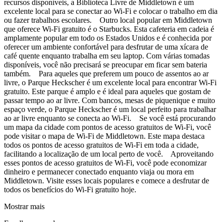
recursos disponíveis, a Biblioteca Livre de Middletown é um
excelente local para se conectar ao Wi-Fi e colocar o trabalho em dia
ou fazer trabalhos escolares. Outro local popular em Middletown
que oferece Wi-Fi gratuito é o Starbucks. Esta cafeteria em cadeia é
amplamente popular em todo os Estados Unidos e é conhecida por
oferecer um ambiente confortável para desfrutar de uma xícara de
café quente enquanto trabalha em seu laptop. Com várias tomadas
disponíveis, você não precisará se preocupar em ficar sem bateria
também. Para aqueles que preferem um pouco de assentos ao ar
livre, o Parque Heckscher é um excelente local para encontrar Wi-Fi
gratuito. Este parque é amplo e é ideal para aqueles que gostam de
passar tempo ao ar livre. Com bancos, mesas de piquenique e muito
espaço verde, o Parque Heckscher é um local perfeito para trabalhar
ao ar livre enquanto se conecta ao Wi-Fi. Se você está procurando
um mapa da cidade com pontos de acesso gratuitos de Wi-Fi, você
pode visitar o mapa de Wi-Fi de Middletown. Este mapa destaca
todos os pontos de acesso gratuitos de Wi-Fi em toda a cidade,
facilitando a localização de um local perto de você. Aproveitando
esses pontos de acesso gratuitos de Wi-Fi, você pode economizar
dinheiro e permanecer conectado enquanto viaja ou mora em
Middletown. Visite esses locais populares e comece a desfrutar de
todos os benefícios do Wi-Fi gratuito hoje.
Mostrar mais