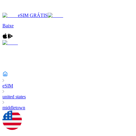
eSIM GRÁTIS
Baixe
eSIM
united states
middletown