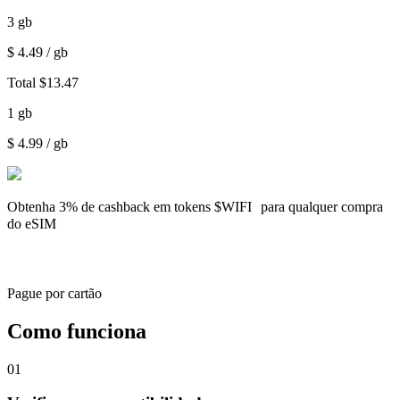
3
gb
$
4.49
/ gb
Total
$
13.47
1
gb
$
4.99
/ gb
Obtenha
3% de cashback
em tokens $WIFI para qualquer compra
do eSIM
Pague por cartão
Como funciona
01