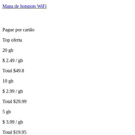
Mapa de hotspots WiFi
Pague por cartão
Top oferta
20
gb
$
2.49
/ gb
Total
$
49.8
10
gb
$
2.99
/ gb
Total
$
29.99
5
gb
$
3.99
/ gb
Total
$
19.95