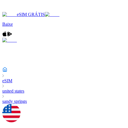
eSIM GRÁTIS
Baixe
eSIM
united states
sandy springs