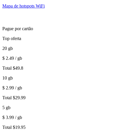
Mapa de hotspots WiFi
Pague por cartão
Top oferta
20
gb
$
2.49
/ gb
Total
$
49.8
10
gb
$
2.99
/ gb
Total
$
29.99
5
gb
$
3.99
/ gb
Total
$
19.95