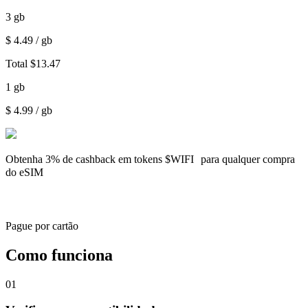
3
gb
$
4.49
/ gb
Total
$
13.47
1
gb
$
4.99
/ gb
Obtenha
3% de cashback
em tokens $WIFI para qualquer compra
do eSIM
Pague por cartão
Como funciona
01