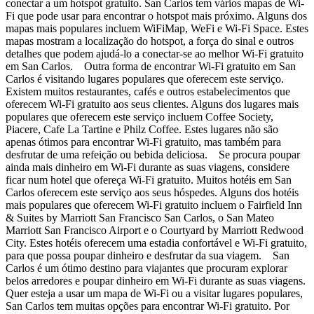
conectar a um hotspot gratuito. San Carlos tem vários mapas de Wi-
Fi que pode usar para encontrar o hotspot mais próximo. Alguns dos
mapas mais populares incluem WiFiMap, WeFi e Wi-Fi Space. Estes
mapas mostram a localização do hotspot, a força do sinal e outros
detalhes que podem ajudá-lo a conectar-se ao melhor Wi-Fi gratuito
em San Carlos. Outra forma de encontrar Wi-Fi gratuito em San
Carlos é visitando lugares populares que oferecem este serviço.
Existem muitos restaurantes, cafés e outros estabelecimentos que
oferecem Wi-Fi gratuito aos seus clientes. Alguns dos lugares mais
populares que oferecem este serviço incluem Coffee Society,
Piacere, Cafe La Tartine e Philz Coffee. Estes lugares não são
apenas ótimos para encontrar Wi-Fi gratuito, mas também para
desfrutar de uma refeição ou bebida deliciosa. Se procura poupar
ainda mais dinheiro em Wi-Fi durante as suas viagens, considere
ficar num hotel que ofereça Wi-Fi gratuito. Muitos hotéis em San
Carlos oferecem este serviço aos seus hóspedes. Alguns dos hotéis
mais populares que oferecem Wi-Fi gratuito incluem o Fairfield Inn
& Suites by Marriott San Francisco San Carlos, o San Mateo
Marriott San Francisco Airport e o Courtyard by Marriott Redwood
City. Estes hotéis oferecem uma estadia confortável e Wi-Fi gratuito,
para que possa poupar dinheiro e desfrutar da sua viagem. San
Carlos é um ótimo destino para viajantes que procuram explorar
belos arredores e poupar dinheiro em Wi-Fi durante as suas viagens.
Quer esteja a usar um mapa de Wi-Fi ou a visitar lugares populares,
San Carlos tem muitas opções para encontrar Wi-Fi gratuito. Por