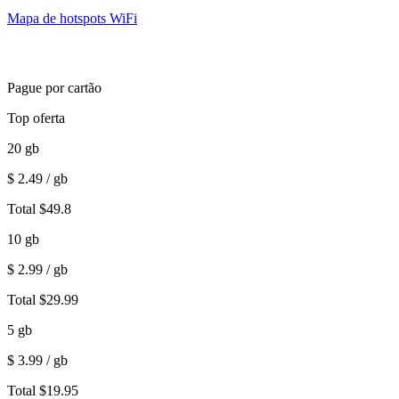
Mapa de hotspots WiFi
Pague por cartão
Top oferta
20
gb
$
2.49
/ gb
Total
$
49.8
10
gb
$
2.99
/ gb
Total
$
29.99
5
gb
$
3.99
/ gb
Total
$
19.95