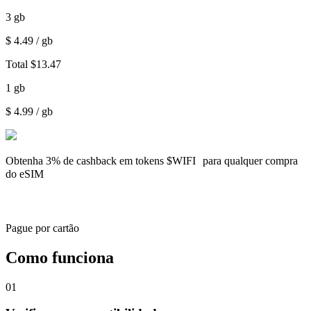
3
gb
$
4.49
/ gb
Total
$
13.47
1
gb
$
4.99
/ gb
Obtenha
3% de cashback
em tokens $WIFI para qualquer compra
do eSIM
Pague por cartão
Como funciona
01