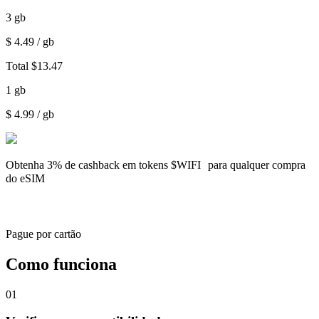
3
gb
$
4.49
/ gb
Total
$
13.47
1
gb
$
4.99
/ gb
Obtenha
3% de cashback
em tokens $WIFI para qualquer compra
do eSIM
Pague por cartão
Como funciona
01