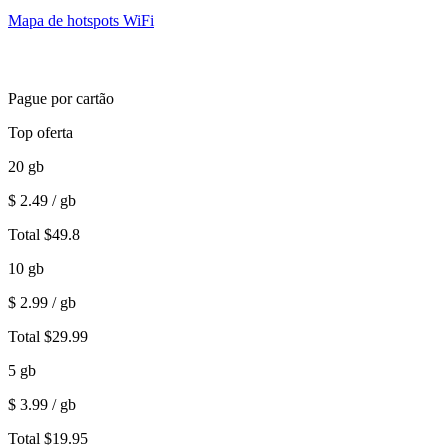
Mapa de hotspots WiFi
Pague por cartão
Top oferta
20
gb
$
2.49
/ gb
Total
$
49.8
10
gb
$
2.99
/ gb
Total
$
29.99
5
gb
$
3.99
/ gb
Total
$
19.95