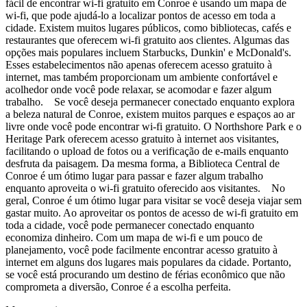
fácil de encontrar wi-fi gratuito em Conroe é usando um mapa de
wi-fi, que pode ajudá-lo a localizar pontos de acesso em toda a
cidade. Existem muitos lugares públicos, como bibliotecas, cafés e
restaurantes que oferecem wi-fi gratuito aos clientes. Algumas das
opções mais populares incluem Starbucks, Dunkin' e McDonald's.
Esses estabelecimentos não apenas oferecem acesso gratuito à
internet, mas também proporcionam um ambiente confortável e
acolhedor onde você pode relaxar, se acomodar e fazer algum
trabalho. Se você deseja permanecer conectado enquanto explora
a beleza natural de Conroe, existem muitos parques e espaços ao ar
livre onde você pode encontrar wi-fi gratuito. O Northshore Park e o
Heritage Park oferecem acesso gratuito à internet aos visitantes,
facilitando o upload de fotos ou a verificação de e-mails enquanto
desfruta da paisagem. Da mesma forma, a Biblioteca Central de
Conroe é um ótimo lugar para passar e fazer algum trabalho
enquanto aproveita o wi-fi gratuito oferecido aos visitantes. No
geral, Conroe é um ótimo lugar para visitar se você deseja viajar sem
gastar muito. Ao aproveitar os pontos de acesso de wi-fi gratuito em
toda a cidade, você pode permanecer conectado enquanto
economiza dinheiro. Com um mapa de wi-fi e um pouco de
planejamento, você pode facilmente encontrar acesso gratuito à
internet em alguns dos lugares mais populares da cidade. Portanto,
se você está procurando um destino de férias econômico que não
comprometa a diversão, Conroe é a escolha perfeita.