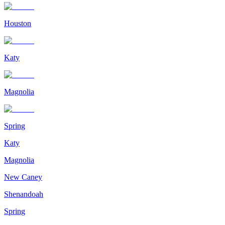
Houston
Katy
Magnolia
Spring
Katy
Magnolia
New Caney
Shenandoah
Spring