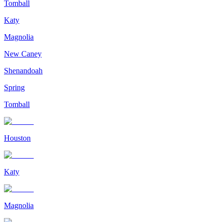
Tomball
Katy
Magnolia
New Caney
Shenandoah
Spring
Tomball
Houston
Katy
Magnolia