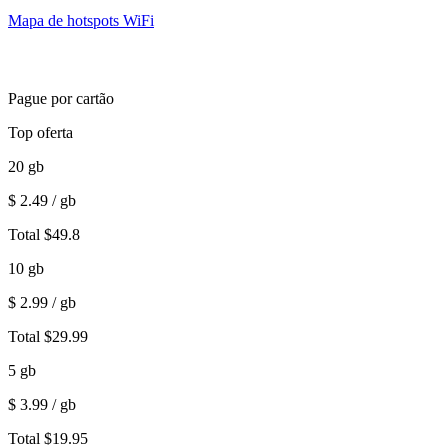
Mapa de hotspots WiFi
Pague por cartão
Top oferta
20
gb
$
2.49
/ gb
Total
$
49.8
10
gb
$
2.99
/ gb
Total
$
29.99
5
gb
$
3.99
/ gb
Total
$
19.95