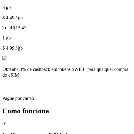
3
gb
$
4.49
/ gb
Total
$
13.47
1
gb
$
4.99
/ gb
Obtenha
3% de cashback
em tokens $WIFI para qualquer compra
do eSIM
Pague por cartão
Como funciona
01