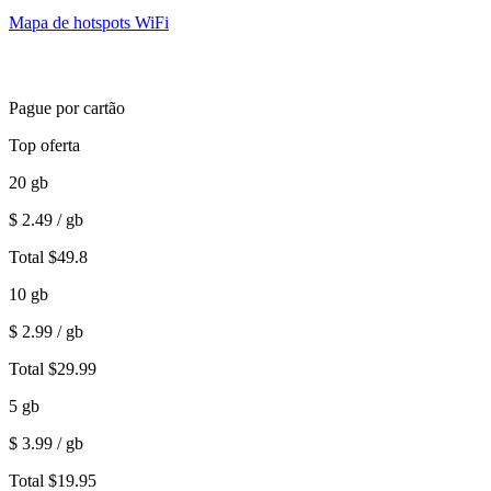
Mapa de hotspots WiFi
Pague por cartão
Top oferta
20
gb
$
2.49
/ gb
Total
$
49.8
10
gb
$
2.99
/ gb
Total
$
29.99
5
gb
$
3.99
/ gb
Total
$
19.95