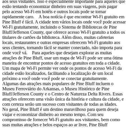
aos seus visitantes. Isso é especialmente importante para aqueles que
estão tentando economizar dinheiro em suas viagens, pois pagar
pelo acesso Wi-Fi em hotéis e outros locais pode se tornar
rapidamente caro. A boa notícia é que encontrar Wi-Fi gratuito em
Pine Bluff é fácil. A cidade tem vários locais onde você pode acessar
Wi-Fi gratuitamente, incluindo o Sistema de Bibliotecas de Pine
Bluff/Jefferson County, que oferece acesso Wi-Fi gratuito a todos os
titulares de cartões da biblioteca. Além disso, muitas cafeterias
locais, restaurantes e outras empresas oferecem Wi-Fi gratuito aos
seus clientes, tornando fácil se manter conectado, não importa para
onde você vá. Para aqueles que desejam explorar as muitas
atrações de Pine Bluff, usar um mapa de Wi-Fi pode ser uma ótima
maneira de encontrar pontos de acesso gratuitos em toda a cidade.
Um mapa de Wi-Fi permite ver onde os pontos de acesso Wi-Fi da
cidade estão localizados, facilitando a localização de um local
próximo a você onde você pode se conectar gratuitamente.
Algumas das atrações mais populares de Pine Bluff incluem o
Museu Ferroviário do Arkansas, o Museu Histórico de Pine
Bluff/Jefferson County e o Centro de Natureza Delta Rivers. Essas
atrações oferecem uma visão única da história e cultura da cidade, e
com certeza serão um sucesso com visitantes de todas as idades.
No geral, Pine Bluff é um destino maravilhoso para quem deseja
viajar e economizar dinheiro ao mesmo tempo. Com seu
compromisso de fornecer Wi-Fi gratuito aos visitantes, bem como
suas muitas atrações e belos espaços ao ar livre, Pine Bluff